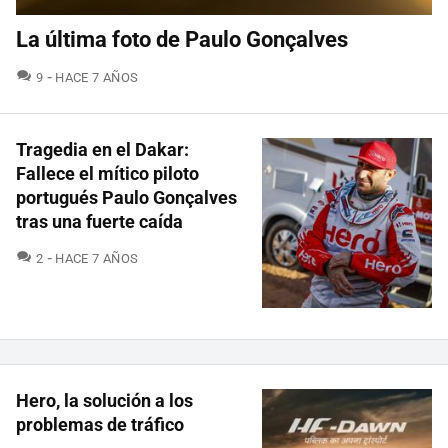
La última foto de Paulo Gonçalves
COMENTARIOS
9
HACE 7 AÑOS
Tragedia en el Dakar:
Fallece el mítico piloto
portugués Paulo Gonçalves
tras una fuerte caída
COMENTARIOS
2
HACE 7 AÑOS
Hero, la solución a los
problemas de tráfico