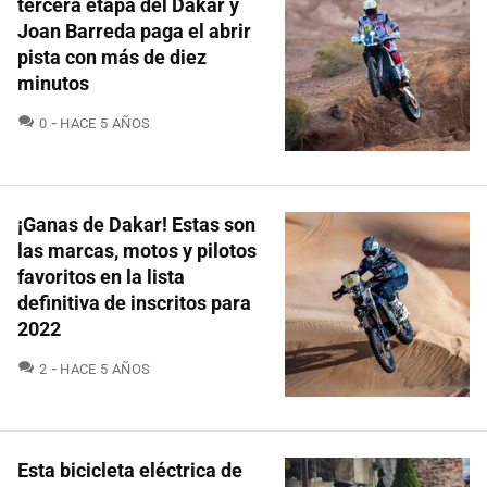
tercera etapa del Dakar y
Joan Barreda paga el abrir
pista con más de diez
minutos
COMENTARIOS
0
HACE 5 AÑOS
¡Ganas de Dakar! Estas son
las marcas, motos y pilotos
favoritos en la lista
definitiva de inscritos para
2022
COMENTARIOS
2
HACE 5 AÑOS
Esta bicicleta eléctrica de