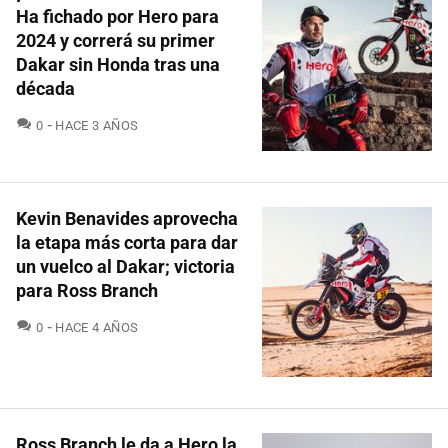
Ha fichado por Hero para
2024 y correrá su primer
Dakar sin Honda tras una
década
COMENTARIOS
0
HACE 3 AÑOS
Kevin Benavides aprovecha
la etapa más corta para dar
un vuelco al Dakar; victoria
para Ross Branch
COMENTARIOS
0
HACE 4 AÑOS
Ross Branch le da a Hero la