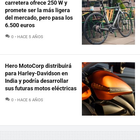
carretera ofrece 250 W y
promete ser la más ligera
del mercado, pero pasa los
6.500 euros
COMENTARIOS
0
HACE 5 AÑOS
Hero MotoCorp distribuirá
para Harley-Davidson en
India y podría desarrollar
sus futuras motos eléctricas
COMENTARIOS
0
HACE 6 AÑOS