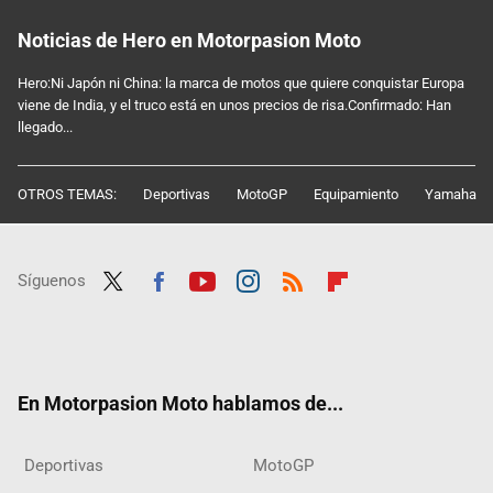
Noticias de Hero en Motorpasion Moto
Hero:Ni Japón ni China: la marca de motos que quiere conquistar Europa
viene de India, y el truco está en unos precios de risa.Confirmado: Han
llegado...
OTROS TEMAS:
Deportivas
MotoGP
Equipamiento
Yamaha
Síguenos
Twit
Fac
Yout
Inst
RSS
Flip
ter
ebo
ube
agra
boar
ok
m
d
En Motorpasion Moto hablamos de...
Deportivas
MotoGP