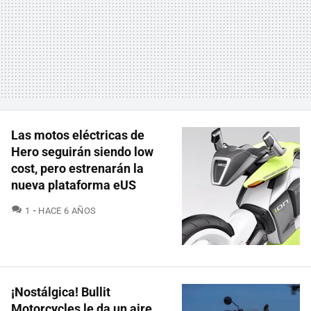
Las motos eléctricas de
Hero seguirán siendo low
cost, pero estrenarán la
nueva plataforma eUS
COMENTARIOS
1
HACE 6 AÑOS
¡Nostálgica! Bullit
Motorcycles le da un aire