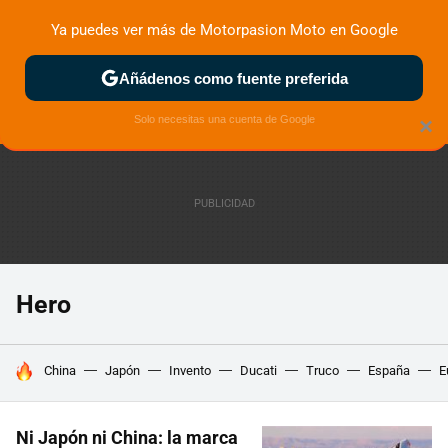
Ya puedes ver más de Motorpasion Moto en Google
ZONA DE PRUEBAS
DEPORTIVAS
MOTOS ELÉCTRICAS
Añádenos como fuente preferida
Solo necesitas una cuenta de Google
×
Hero
HOY SE HABLA DE
China
Japón
Invento
Ducati
Truco
España
E
Ni Japón ni China: la marca