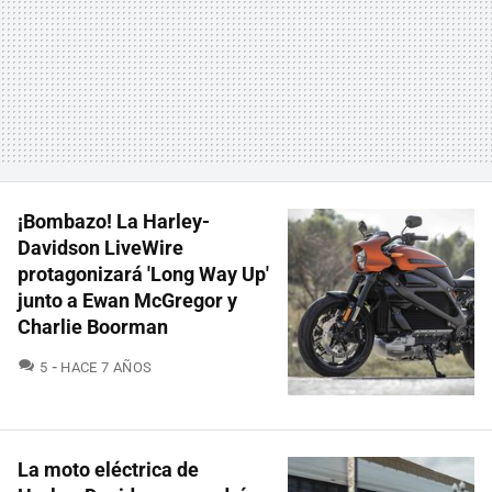
¡Bombazo! La Harley-
Davidson LiveWire
protagonizará 'Long Way Up'
junto a Ewan McGregor y
Charlie Boorman
COMENTARIOS
5
HACE 7 AÑOS
La moto eléctrica de