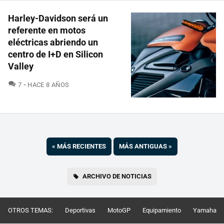
Harley-Davidson será un
referente en motos
eléctricas abriendo un
centro de I+D en Silicon
Valley
COMENTARIOS
7
HACE 8 AÑOS
«
MÁS RECIENTES
MÁS ANTIGUAS
»
ARCHIVO DE NOTICIAS
OTROS TEMAS:
Deportivas
MotoGP
Equipamiento
Yamaha