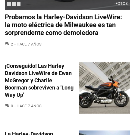
FOTOS
Probamos la Harley-Davidson LiveWire:
la moto eléctrica de Milwaukee es tan
sorprendente como demoledora
COMENTARIOS
2
HACE 7 AÑOS
¡Conseguido! Las Harley-
Davidson LiveWire de Ewan
McGregor y Charlie
Boorman sobreviven a 'Long
Way Up'
COMENTARIOS
0
HACE 7 AÑOS
La Harley-Davidson