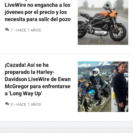
LiveWire no engancha a los
jóvenes por el precio y los
necesita para salir del pozo
COMENTARIOS
7
HACE 7 AÑOS
¡Cazada! Así se ha
preparado la Harley-
Davidson LiveWire de Ewan
McGregor para enfrentarse
a 'Long Way Up'
COMENTARIOS
0
HACE 7 AÑOS