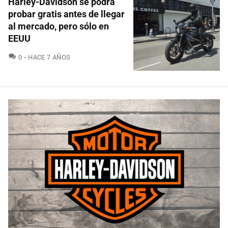
Harley-Davidson se podrá
probar gratis antes de llegar
al mercado, pero sólo en
EEUU
COMENTARIOS
0
HACE 7 AÑOS