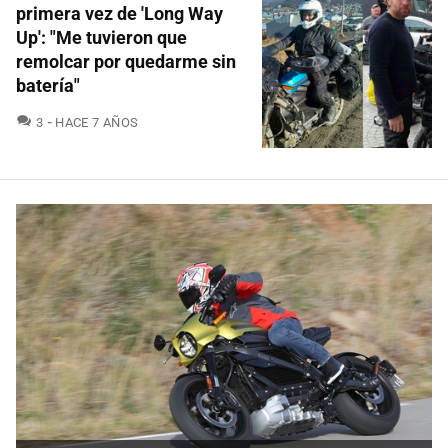
primera vez de 'Long Way
Up': "Me tuvieron que
remolcar por quedarme sin
batería"
COMENTARIOS
3
HACE 7 AÑOS