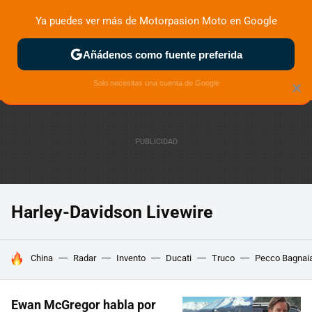
Ya puedes ver más de Motorpasion Moto en Google
ZONA DE PRUEBAS
DEPORTIVAS
MOTOS ELÉCTRICAS
Añádenos como fuente preferida
Solo necesitas una cuenta de Google
×
Harley-Davidson Livewire
HOY SE HABLA DE
China
Radar
Invento
Ducati
Truco
Pecco Bagnai
Ewan McGregor habla por