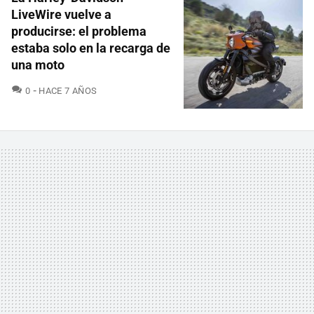
LiveWire vuelve a
producirse: el problema
estaba solo en la recarga de
una moto
COMENTARIOS
0
HACE 7 AÑOS