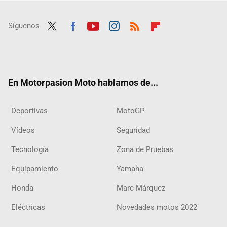
Síguenos
Twit
Fac
Yout
Inst
RSS
Flip
ter
ebo
ube
agra
boar
ok
m
d
En Motorpasion Moto hablamos de...
Deportivas
MotoGP
Vídeos
Seguridad
Tecnología
Zona de Pruebas
Equipamiento
Yamaha
Honda
Marc Márquez
Eléctricas
Novedades motos 2022