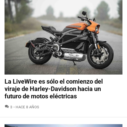
La LiveWire es sólo el comienzo del
viraje de Harley-Davidson hacia un
futuro de motos eléctricas
COMENTARIOS
3
HACE 8 AÑOS