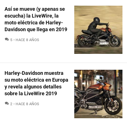
Así se mueve (y apenas se
escucha) la LiveWire, la
moto eléctrica de Harley-
Davidson que llega en 2019
COMENTARIOS
5
HACE 8 AÑOS
Harley-Davidson muestra
su moto eléctrica en Europa
y revela algunos detalles
sobre la LiveWire 2019
COMENTARIOS
2
HACE 8 AÑOS