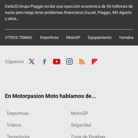
Derbi:El Grupo Piaggio recibe una inyección económica de 53 milllones de
euros pero niega tener problemas financieros.Ducati, Piaggio, MV Agusta
y otros...
OTROS TEMAS:
Deportivas
MotoGP
Equipamiento
Yamaha
Síguenos
Twit
Fac
Yout
Inst
RSS
Flip
ter
ebo
ube
agra
boar
ok
m
d
En Motorpasion Moto hablamos de...
Deportivas
MotoGP
Vídeos
Seguridad
Tecnología
Zona de Pruebas