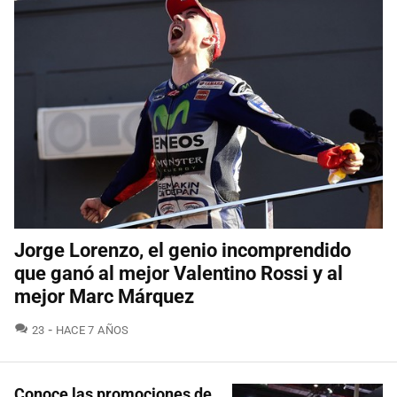
Jorge Lorenzo, el genio incomprendido
que ganó al mejor Valentino Rossi y al
mejor Marc Márquez
COMENTARIOS
23
HACE 7 AÑOS
Conoce las promociones de