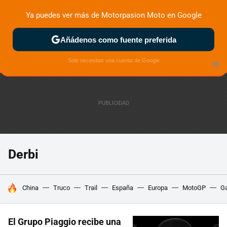
Ya puedes ver más de Motorpasion Moto en Google
ZONA DE PRUEBAS
DEPORTIVAS
MOTOS ELÉCTRICAS
Añádenos como fuente preferida
Solo necesitas una cuenta de Google
×
Derbi
HOY SE HABLA DE
China
Truco
Trail
España
Europa
MotoGP
Ga
El Grupo Piaggio recibe una