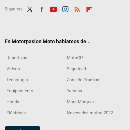
Síguenos
Twit
Fac
Yout
Inst
RSS
Flip
ter
ebo
ube
agra
boar
ok
m
d
En Motorpasion Moto hablamos de...
Deportivas
MotoGP
Vídeos
Seguridad
Tecnología
Zona de Pruebas
Equipamiento
Yamaha
Honda
Marc Márquez
Eléctricas
Novedades motos 2022