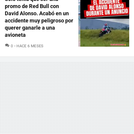
promo de Red Bull con
David Alonso. Acabó en un
accidente muy peligroso por
querer ganarle a una
avioneta
COMENTARIOS
0
HACE 6 MESES