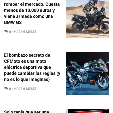
romper el mercado. Cuesta
menos de 10.000 euros y
viene armada como una
BMW GS
COMENTARIOS
0
HACE 6 MESES
El bombazo secreto de
CFMoto es una moto
eléctrica deportiva que
puede cambiar las reglas (y
no es lo que imaginas)
COMENTARIOS
0
HACE 6 MESES
Solo tenía que ser una