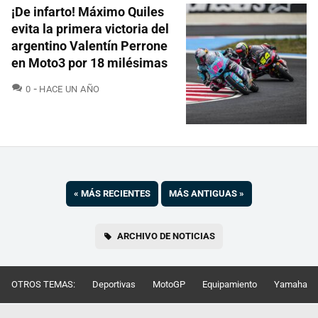
¡De infarto! Máximo Quiles
evita la primera victoria del
argentino Valentín Perrone
en Moto3 por 18 milésimas
COMENTARIOS
0
HACE UN AÑO
«
MÁS RECIENTES
MÁS ANTIGUAS
»
ARCHIVO DE NOTICIAS
OTROS TEMAS:
Deportivas
MotoGP
Equipamiento
Yamaha