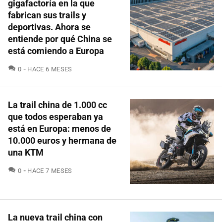
gigafactoría en la que
fabrican sus trails y
deportivas. Ahora se
entiende por qué China se
está comiendo a Europa
COMENTARIOS
0
HACE 6 MESES
La trail china de 1.000 cc
que todos esperaban ya
está en Europa: menos de
10.000 euros y hermana de
una KTM
COMENTARIOS
0
HACE 7 MESES
La nueva trail china con