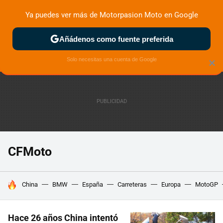
Ya puedes ver más de Motorpasion Moto en Google
ZONA DE PRUEBAS
DEPORTIVAS
MOTOS ELÉCTRICAS
Añádenos como fuente preferida
Solo necesitas una cuenta de Google
×
CFMoto
HOY SE HABLA DE
China
BMW
España
Carreteras
Europa
MotoGP
Hace 26 años China intentó