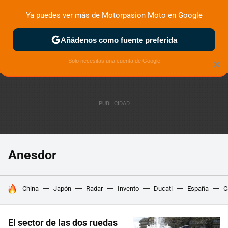
Ya puedes ver más de Motorpasion Moto en Google
ZONA DE PRUEBAS
DEPORTIVAS
MOTOS ELÉCTRICAS
Añádenos como fuente preferida
Solo necesitas una cuenta de Google
×
Anesdor
HOY SE HABLA DE
China
Japón
Radar
Invento
Ducati
España
C
El sector de las dos ruedas