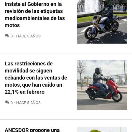
insiste al Gobierno en la
revisión de las etiquetas
medioambientales de las
motos
COMENTARIOS
0
HACE 5 AÑOS
Las restricciones de
movilidad se siguen
cebando con las ventas de
motos, que han caído un
22,1% en febrero
COMENTARIOS
0
HACE 5 AÑOS
ANESDOR propone una