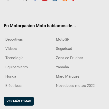
Twit
Fac
Yout
Inst
RSS
Flip
ter
ebo
ube
agra
boar
ok
m
d
En Motorpasion Moto hablamos de...
Deportivas
MotoGP
Vídeos
Seguridad
Tecnología
Zona de Pruebas
Equipamiento
Yamaha
Honda
Marc Márquez
Eléctricas
Novedades motos 2022
VER MÁS TEMAS