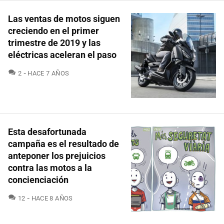
Las ventas de motos siguen
creciendo en el primer
trimestre de 2019 y las
eléctricas aceleran el paso
COMENTARIOS
2
HACE 7 AÑOS
Esta desafortunada
campaña es el resultado de
anteponer los prejuicios
contra las motos a la
concienciación
COMENTARIOS
12
HACE 8 AÑOS