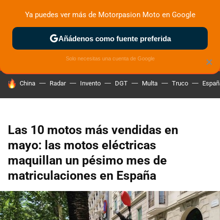
Ya puedes ver más de Motorpasion Moto en Google
MENÚ
NUEVO
Añádenos como fuente preferida
ZONA DE PRUEBAS
DEPORTIVAS
MOTOS ELÉCTRICAS
Solo necesitas una cuenta de Google
×
HOY SE HABLA DE
China
Radar
Invento
DGT
Multa
Truco
Españ
Las 10 motos más vendidas en
mayo: las motos eléctricas
maquillan un pésimo mes de
matriculaciones en España