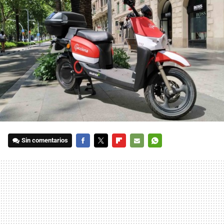
Sin comentarios
FACEBOOK
TWITTER
FLIPBOARD
E-
WHATSAPP
MAIL