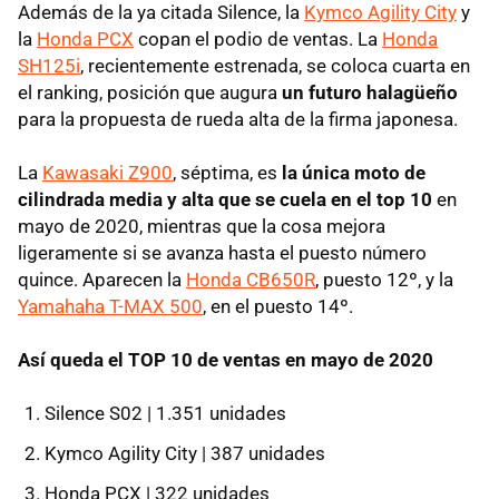
Además de la ya citada Silence, la
Kymco Agility City
y
la
Honda PCX
copan el podio de ventas. La
Honda
SH125i
, recientemente estrenada, se coloca cuarta en
el ranking, posición que augura
un futuro halagüeño
para la propuesta de rueda alta de la firma japonesa.
La
Kawasaki Z900
, séptima, es
la única moto de
cilindrada media y alta que se cuela en el top 10
en
mayo de 2020, mientras que la cosa mejora
ligeramente si se avanza hasta el puesto número
quince. Aparecen la
Honda CB650R
, puesto 12º, y la
Yamahaha T-MAX 500
, en el puesto 14º.
Así queda el TOP 10 de ventas en mayo de 2020
Silence S02 | 1.351 unidades
Kymco Agility City | 387 unidades
Honda PCX | 322 unidades