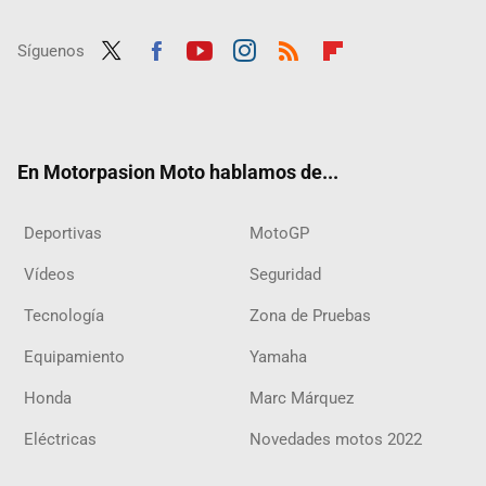
Síguenos
Twit
Fac
Yout
Inst
RSS
Flip
ter
ebo
ube
agra
boar
ok
m
d
En Motorpasion Moto hablamos de...
Deportivas
MotoGP
Vídeos
Seguridad
Tecnología
Zona de Pruebas
Equipamiento
Yamaha
Honda
Marc Márquez
Eléctricas
Novedades motos 2022