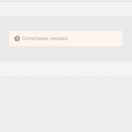
FACEBOOK
TWITTER
FLIPBOARD
E-
WHATSAPP
MAIL
Comentarios cerrados