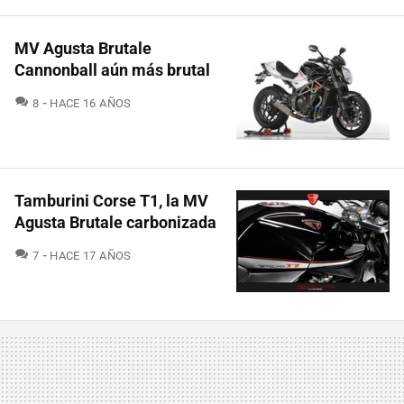
MV Agusta Brutale
Cannonball aún más brutal
COMENTARIOS
8
HACE 16 AÑOS
Tamburini Corse T1, la MV
Agusta Brutale carbonizada
COMENTARIOS
7
HACE 17 AÑOS