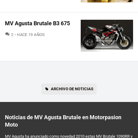
MV Agusta Brutale B3 675
COMENTARIOS
2
HACE 19 AÑOS
ARCHIVO DE NOTICIAS
Noticias de MV Agusta Brutale en Motorpasion
Moto
MV Agusta ha anunciado como novedad 2010 estas MV Brutale 1090RR y