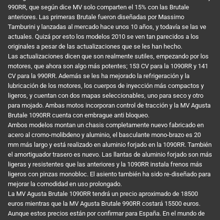
990RR, que según dice MV solo comparten el 15% con las Brutale
anteriores. Las primeras Brutale fueron diseñadas por Massimo
Tamburini y lanzadas al mercado hace unos 10 años, y todavía se las ve
actuales. Quizá por esto los modelos 2010 se ven tan parecidos a los
originales a pesar de las actualizaciones que se les han hecho.
Las actualizaciones dicen que son realmente sutiles, empezando por los
motores, que ahora son algo más potentes; 153 CV para la 1090RR y 141
CV para la 990RR. Además se les ha mejorado la refrigeración y la
lubricación de los motores, los cuerpos de inyección más compactos y
ligeros, y cuentan con dos mapas seleccionables, uno para seco y otro
para mojado. Ambas motos incorporan control de tracción y la MV Agusta
Brutale 1090RR cuenta con embrague anti bloqueo.
Ambos modelos montan un chasis completamente nuevo fabricado en
acero al cromo-molibdeno y aluminio, el basculante mono-brazo es 20
mm más largo y está realizado en aluminio forjado en la 1090RR. También
el amortiguador trasero es nuevo. Las llantas de aluminio forjado son más
ligeras y resistentes que las anteriores y la 1090RR instala frenos más
ligeros con pinzas monobloc. El asiento también ha sido re-diseñado para
mejorar la comodidad en uso prolongado.
La MV Agusta Brutale 1090RR tendrá un precio aproximado de 18500
euros mientras que la MV Agusta Brutale 990RR costará 15500 euros.
Aunque estos precios están por confirmar para España. En el mundo de