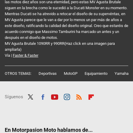
las motos diez años son una eternidad, pero estas MV Agusta Brutale
siguen en la brecha como le sucedió a la Ducati Monster en su momento.
Mientras Ducati se ha atrevido a retocar el diseño de su supervéntas, en
MV Agusta parece que le van a dar por lo menos un par más de años a
este diseño, ratificando la calidad del diseño original. Creo que estaréis de
acuerdo conmigo que Massimo Tamburini ha marcado un antes y un
después en el diseño de motos.
MV Agusta Brutale 1090RR y 990RR(Haz click en una imagen para
ampliarla)
Vía |
Faster & Faster
OTROS TEMAS:
Deportivas
MotoGP
Equipamiento
Yamaha
Síguenos
Twit
Fac
Yout
Inst
RSS
Flip
ter
ebo
ube
agra
boar
ok
m
d
En Motorpasion Moto hablamos de...