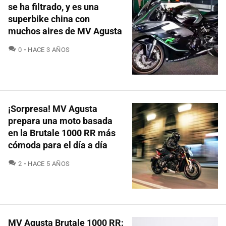
se ha filtrado, y es una
superbike china con
muchos aires de MV Agusta
COMENTARIOS
0
HACE 3 AÑOS
¡Sorpresa! MV Agusta
prepara una moto basada
en la Brutale 1000 RR más
cómoda para el día a día
COMENTARIOS
2
HACE 5 AÑOS
MV Agusta Brutale 1000 RR: