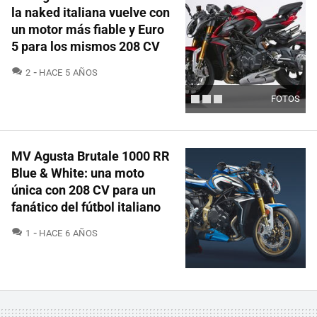
la naked italiana vuelve con
un motor más fiable y Euro
5 para los mismos 208 CV
COMENTARIOS
2
HACE 5 AÑOS
FOTOS
MV Agusta Brutale 1000 RR
Blue & White: una moto
única con 208 CV para un
fanático del fútbol italiano
COMENTARIOS
1
HACE 6 AÑOS