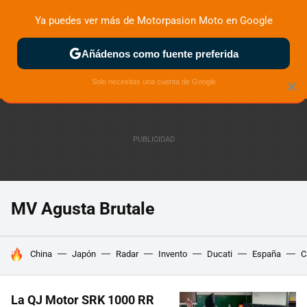
Ya puedes ver más de Motorpasion Moto en Google
ZONA DE PRUEBAS
DEPORTIVAS
MOTOS ELÉCTRICAS
Añádenos como fuente preferida
Solo necesitas una cuenta de Google
×
MV Agusta Brutale
HOY SE HABLA DE
China
Japón
Radar
Invento
Ducati
España
C
La QJ Motor SRK 1000 RR