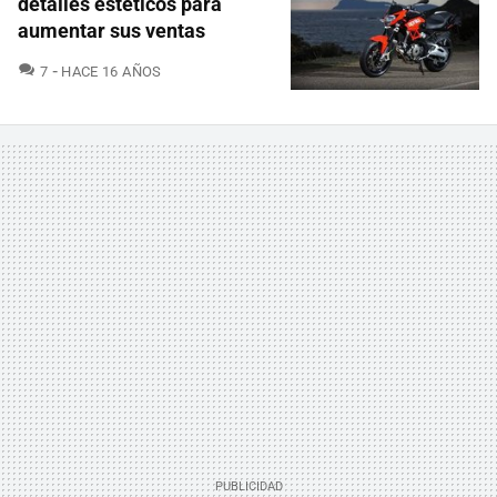
detalles estéticos para
aumentar sus ventas
COMENTARIOS
7
HACE 16 AÑOS