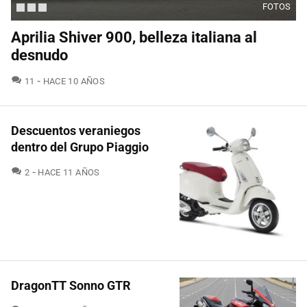
FOTOS
Aprilia Shiver 900, belleza italiana al
desnudo
COMENTARIOS
11
HACE 10 AÑOS
Descuentos veraniegos
dentro del Grupo Piaggio
COMENTARIOS
2
HACE 11 AÑOS
DragonTT Sonno GTR