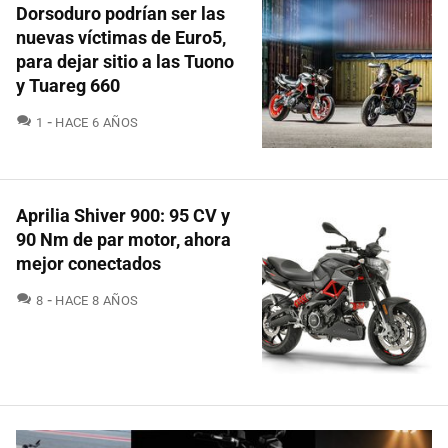
Dorsoduro podrían ser las
nuevas víctimas de Euro5,
para dejar sitio a las Tuono
y Tuareg 660
COMENTARIOS
1
HACE 6 AÑOS
Aprilia Shiver 900: 95 CV y
90 Nm de par motor, ahora
mejor conectados
COMENTARIOS
8
HACE 8 AÑOS