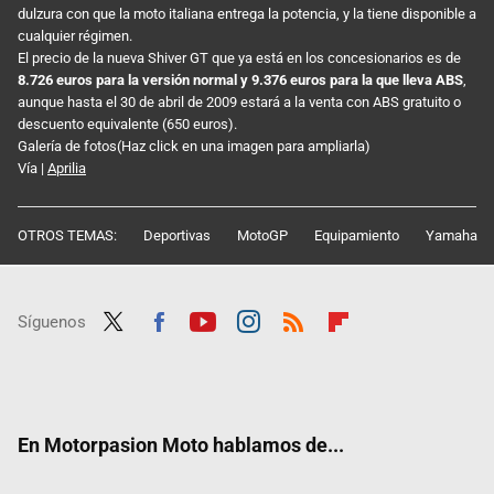
dulzura con que la moto italiana entrega la potencia, y la tiene disponible a
cualquier régimen.
El precio de la nueva Shiver GT que ya está en los concesionarios es de
8.726 euros para la versión normal y 9.376 euros para la que lleva ABS
,
aunque hasta el 30 de abril de 2009 estará a la venta con ABS gratuito o
descuento equivalente (650 euros).
Galería de fotos(Haz click en una imagen para ampliarla)
Vía |
Aprilia
OTROS TEMAS:
Deportivas
MotoGP
Equipamiento
Yamaha
Síguenos
Twit
Fac
Yout
Inst
RSS
Flip
ter
ebo
ube
agra
boar
ok
m
d
En Motorpasion Moto hablamos de...