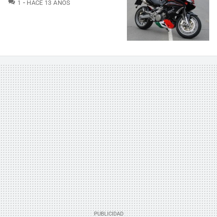
COMENTARIOS
1
HACE 13 AÑOS