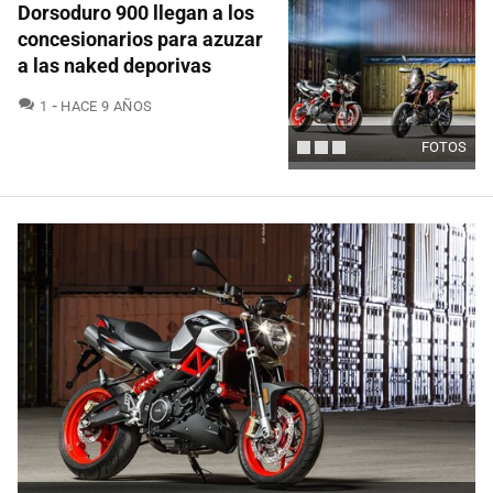
Dorsoduro 900 llegan a los
concesionarios para azuzar
a las naked deporivas
COMENTARIOS
1
HACE 9 AÑOS
FOTOS