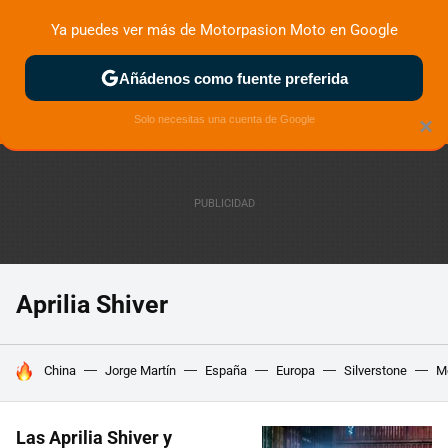
Ya puedes ver más de Motorpasion Moto en Google
ZONA DE PRUEBAS
DEPORTIVAS
MOTOS ELÉCTRICAS
Añádenos como fuente preferida
Solo necesitas una cuenta de Google
×
Aprilia Shiver
HOY SE HABLA DE
China
Jorge Martín
España
Europa
Silverstone
M
Las Aprilia Shiver y