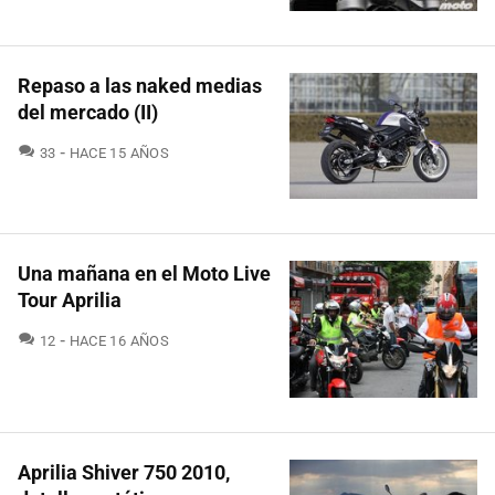
Repaso a las naked medias
del mercado (II)
COMENTARIOS
33
HACE 15 AÑOS
Una mañana en el Moto Live
Tour Aprilia
COMENTARIOS
12
HACE 16 AÑOS
Aprilia Shiver 750 2010,