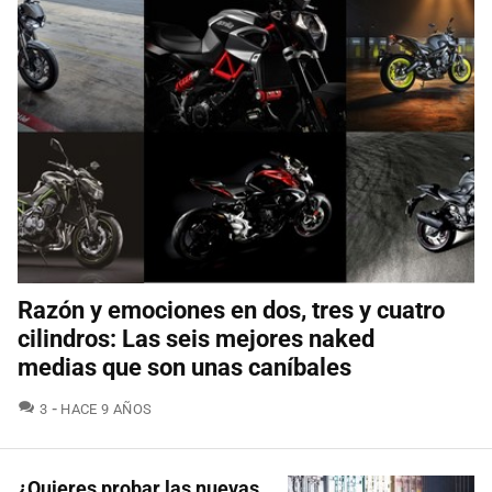
Razón y emociones en dos, tres y cuatro
cilindros: Las seis mejores naked
medias que son unas caníbales
COMENTARIOS
3
HACE 9 AÑOS
¿Quieres probar las nuevas