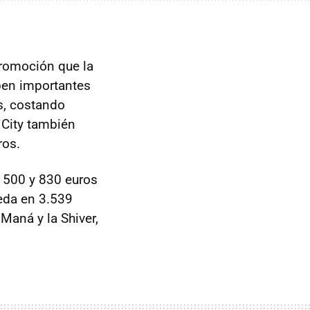
romoción que la
ben importantes
s, costando
 City también
ros.
, 500 y 830 euros
ueda en 3.539
 Maná y la Shiver,