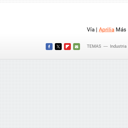
Vía |
Aprilia
Más 
TEMAS
Industria
FACEBOOK
TWITTER
FLIPBOARD
E-
MAIL