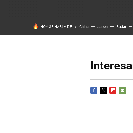
HOY SE HABLA DE
China
Japón
Radar
Interesa
FACEBOOK
TWITTER
FLIPBOARD
E-
MAIL