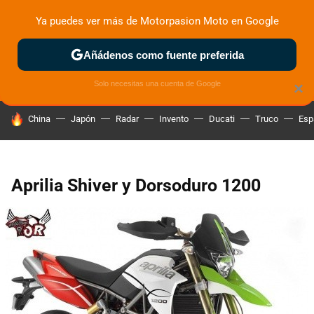
Ya puedes ver más de Motorpasion Moto en Google
ZONA DE PRUEBAS
DEPORTIVAS
MOTOS ELÉCTRICAS
Añádenos como fuente preferida
Solo necesitas una cuenta de Google
×
HOY SE HABLA DE
China
Japón
Radar
Invento
Ducati
Truco
Esp
Aprilia Shiver y Dorsoduro 1200