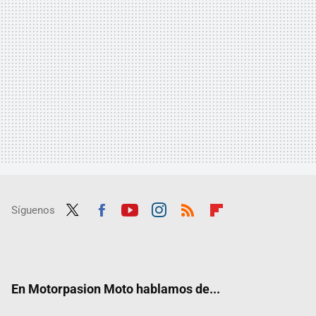
Síguenos
Twit
Fac
Yout
Inst
RSS
Flip
ter
ebo
ube
agra
boar
ok
m
d
En Motorpasion Moto hablamos de...