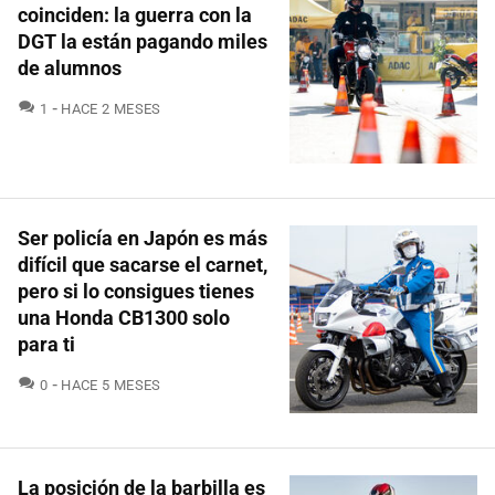
coinciden: la guerra con la
DGT la están pagando miles
de alumnos
COMENTARIOS
1
HACE 2 MESES
Ser policía en Japón es más
difícil que sacarse el carnet,
pero si lo consigues tienes
una Honda CB1300 solo
para ti
COMENTARIOS
0
HACE 5 MESES
La posición de la barbilla es