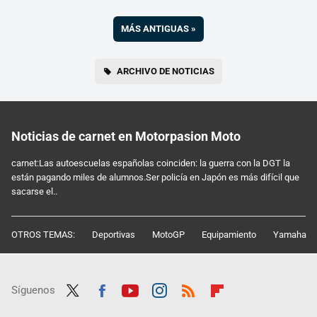
MÁS ANTIGUAS
»
ARCHIVO DE NOTICIAS
Noticias de carnet en Motorpasion Moto
carnet:Las autoescuelas españolas coinciden: la guerra con la DGT la
están pagando miles de alumnos.Ser policía en Japón es más difícil que
sacarse el..
OTROS TEMAS:
Deportivas
MotoGP
Equipamiento
Yamaha
Síguenos
Twit
Fac
Yout
Inst
RSS
Flip