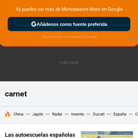
Ya puedes ver más de Motorpasion Moto en Google
ZONA DE PRUEBAS
DEPORTIVAS
MOTOS ELÉCTRICAS
Añádenos como fuente preferida
Solo necesitas una cuenta de Google
×
carnet
HOY SE HABLA DE
China
Japón
Radar
Invento
Ducati
España
C
Las autoescuelas españolas