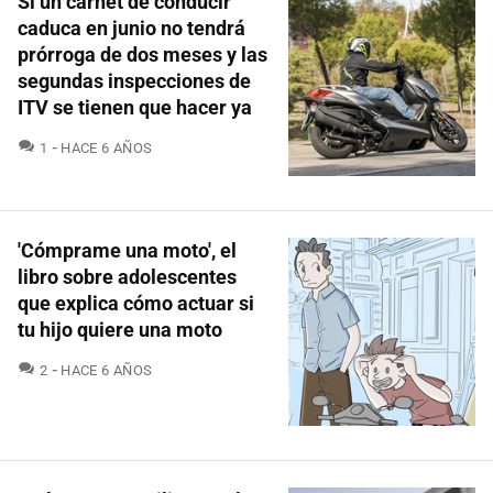
Si un carnet de conducir
caduca en junio no tendrá
prórroga de dos meses y las
segundas inspecciones de
ITV se tienen que hacer ya
COMENTARIOS
1
HACE 6 AÑOS
'Cómprame una moto', el
libro sobre adolescentes
que explica cómo actuar si
tu hijo quiere una moto
COMENTARIOS
2
HACE 6 AÑOS