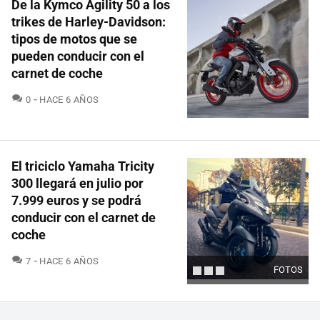
De la Kymco Agility 50 a los
trikes de Harley-Davidson:
tipos de motos que se
pueden conducir con el
carnet de coche
COMENTARIOS
0
HACE 6 AÑOS
El triciclo Yamaha Tricity
300 llegará en julio por
7.999 euros y se podrá
conducir con el carnet de
coche
COMENTARIOS
7
HACE 6 AÑOS
FOTOS