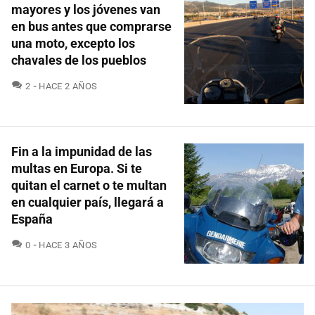
mayores y los jóvenes van
en bus antes que comprarse
una moto, excepto los
chavales de los pueblos
COMENTARIOS
2
HACE 2 AÑOS
Fin a la impunidad de las
multas en Europa. Si te
quitan el carnet o te multan
en cualquier país, llegará a
España
COMENTARIOS
0
HACE 3 AÑOS