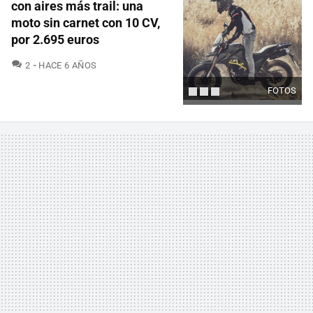
con aires más trail: una
moto sin carnet con 10 CV,
por 2.695 euros
COMENTARIOS
2
HACE 6 AÑOS
FOTOS