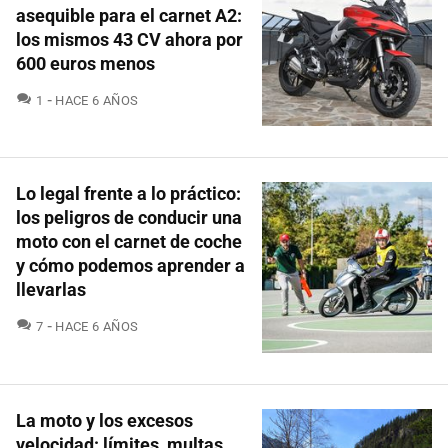
asequible para el carnet A2:
los mismos 43 CV ahora por
600 euros menos
COMENTARIOS
1
HACE 6 AÑOS
Lo legal frente a lo práctico:
los peligros de conducir una
moto con el carnet de coche
y cómo podemos aprender a
llevarlas
COMENTARIOS
7
HACE 6 AÑOS
La moto y los excesos
velocidad: límites, multas