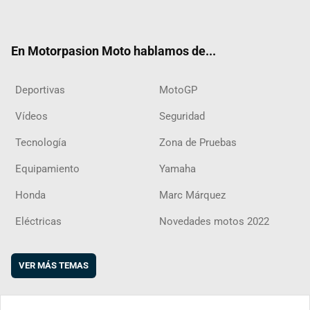
ter
ebo
ube
agra
boar
ok
m
d
En Motorpasion Moto hablamos de...
Deportivas
MotoGP
Vídeos
Seguridad
Tecnología
Zona de Pruebas
Equipamiento
Yamaha
Honda
Marc Márquez
Eléctricas
Novedades motos 2022
VER MÁS TEMAS