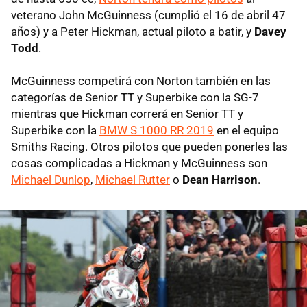
veterano John McGuinness (cumplió el 16 de abril 47
años) y a Peter Hickman, actual piloto a batir, y
Davey
Todd
.
McGuinness competirá con Norton también en las
categorías de Senior TT y Superbike con la SG-7
mientras que Hickman correrá en Senior TT y
Superbike con la
BMW S 1000 RR 2019
en el equipo
Smiths Racing. Otros pilotos que pueden ponerles las
cosas complicadas a Hickman y McGuinness son
Michael Dunlop
,
Michael Rutter
o
Dean Harrison
.