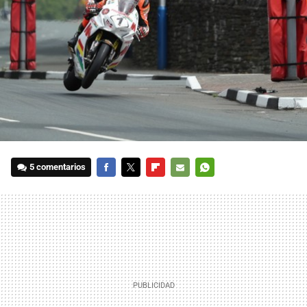
5 comentarios
FACEBOOK
TWITTER
FLIPBOARD
E-
WHATSAPP
MAIL