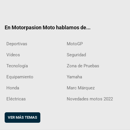
Twit
Fac
Yout
Inst
RSS
Flip
ter
ebo
ube
agra
boar
ok
m
d
En Motorpasion Moto hablamos de...
Deportivas
MotoGP
Vídeos
Seguridad
Tecnología
Zona de Pruebas
Equipamiento
Yamaha
Honda
Marc Márquez
Eléctricas
Novedades motos 2022
VER MÁS TEMAS