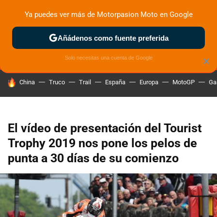
Ya puedes ver más de Motorpasion Moto en Google
MENÚ
NUEVO
Añádenos como fuente preferida
ZONA DE PRUEBAS
DEPORTIVAS
MOTOS ELÉCTRICAS
Solo necesitas una cuenta de Google
×
HOY SE HABLA DE
China
Truco
Trail
España
Europa
MotoGP
Ga
El vídeo de presentación del Tourist
Trophy 2019 nos pone los pelos de
punta a 30 días de su comienzo