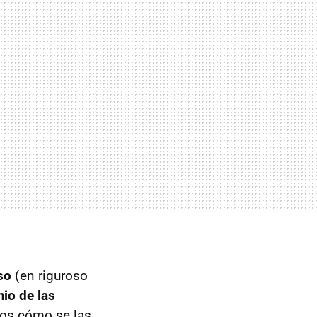
so
(en riguroso
io de las
mos cómo se las