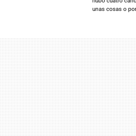
hubo cuatro cand
unas cosas o por 