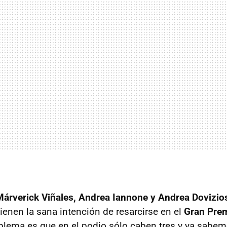
Márverick Viñales, Andrea Iannone y Andrea Dovizio
ienen la sana intención de resarcirse en el
Gran Prem
oblema es que en el podio sólo caben tres y ya sabe