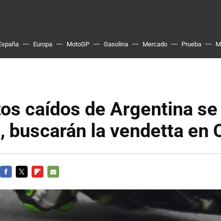
España
Europa
MotoGP
Gasolina
Mercado
Prueba
M
tos caídos de Argentina se
, buscarán la vendetta en
FACEBOOK
TWITTER
FLIPBOARD
E-
MAIL