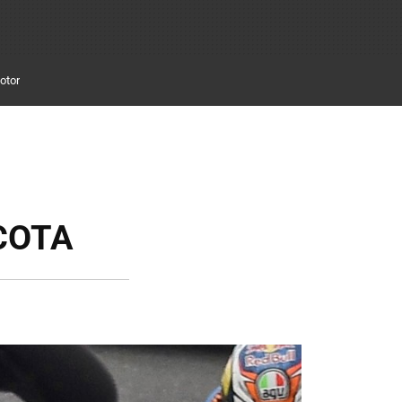
otor
 COTA