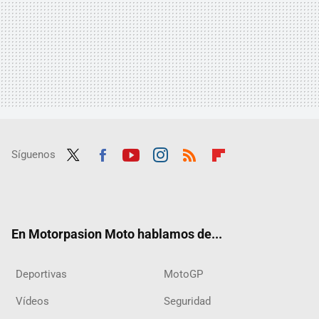
Síguenos
Twit
Fac
Yout
Inst
RSS
Flip
ter
ebo
ube
agra
boar
ok
m
d
En Motorpasion Moto hablamos de...
Deportivas
MotoGP
Vídeos
Seguridad