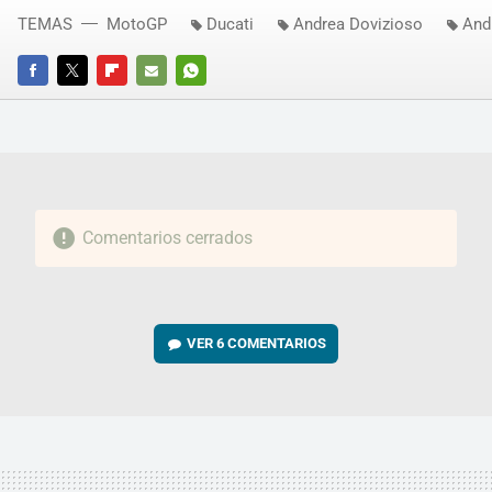
TEMAS
MotoGP
Ducati
Andrea Dovizioso
And
FACEBOOK
TWITTER
FLIPBOARD
E-
WHATSAPP
MAIL
Comentarios cerrados
VER
6 COMENTARIOS