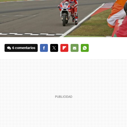
6 comentarios
FACEBOOK
TWITTER
FLIPBOARD
E-
WHATSAPP
MAIL