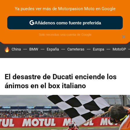
Ya puedes ver más de Motorpasion Moto en Google
ZONA DE PRUEBAS
DEPORTIVAS
MOTOS ELÉCTRICAS
Añádenos como fuente preferida
Solo necesitas una cuenta de Google
×
HOY SE HABLA DE
China
BMW
España
Carreteras
Europa
MotoGP
El desastre de Ducati enciende los
ánimos en el box italiano