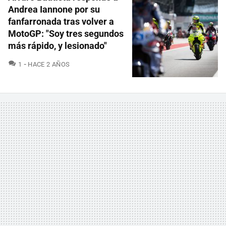
Andrea Iannone por su
fanfarronada tras volver a
MotoGP: "Soy tres segundos
más rápido, y lesionado"
COMENTARIOS
1
HACE 2 AÑOS