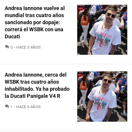
Andrea Iannone vuelve al
mundial tras cuatro años
sancionado por dopaje:
correrá el WSBK con una
Ducati
COMENTARIOS
0
HACE 3 AÑOS
Andrea Iannone, cerca del
WSBK tras cuatro años
inhabilitado. Ya ha probado
la Ducati Panigale V4 R
COMENTARIOS
1
HACE 3 AÑOS