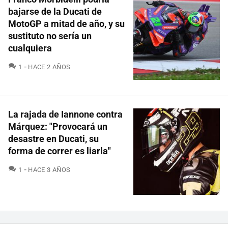
bajarse de la Ducati de
MotoGP a mitad de año, y su
sustituto no sería un
cualquiera
COMENTARIOS
1
HACE 2 AÑOS
La rajada de Iannone contra
Márquez: "Provocará un
desastre en Ducati, su
forma de correr es liarla"
COMENTARIOS
1
HACE 3 AÑOS