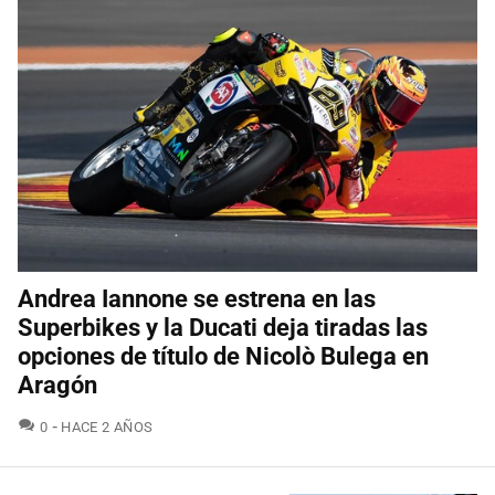
Andrea Iannone se estrena en las
Superbikes y la Ducati deja tiradas las
opciones de título de Nicolò Bulega en
Aragón
COMENTARIOS
0
HACE 2 AÑOS