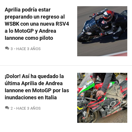
Aprilia podría estar
preparando un regreso al
WSBK con una nueva RSV4
a lo MotoGP y Andrea
Iannone como piloto
COMENTARIOS
3
HACE 3 AÑOS
¡Dolor! Así ha quedado la
última Aprilia de Andrea
Iannone en MotoGP por las
inundaciones en Italia
COMENTARIOS
2
HACE 3 AÑOS