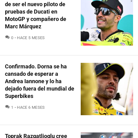
de ser el nuevo piloto de
pruebas de Ducati en
MotoGP y compañero de
Marc Márquez
COMENTARIOS
0
HACE 5 MESES
Confirmado. Dorna se ha
cansado de esperar a
Andrea Iannone y lo ha
dejado fuera del mundial de
Superbikes
COMENTARIOS
1
HACE 6 MESES
Toprak Razgatlioglu cree