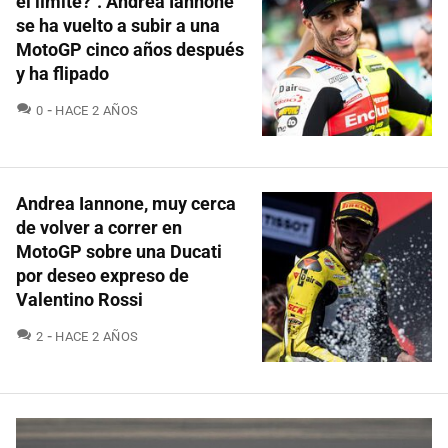
el límite?". Andrea Iannone
se ha vuelto a subir a una
MotoGP cinco años después
y ha flipado
COMENTARIOS
0
HACE 2 AÑOS
Andrea Iannone, muy cerca
de volver a correr en
MotoGP sobre una Ducati
por deseo expreso de
Valentino Rossi
COMENTARIOS
2
HACE 2 AÑOS