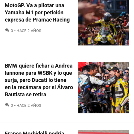
MotoGP. Va a pilotar una
Yamaha M1 por petición
expresa de Pramac Racing
COMENTARIOS
0
HACE 2 AÑOS
BMW quiere fichar a Andrea
Iannone para WSBK y lo que
surja, pero Ducati lo tiene
en la recámara por si Álvaro
Bautista se retira
COMENTARIOS
0
HACE 2 AÑOS
Franco Morbidelli podría