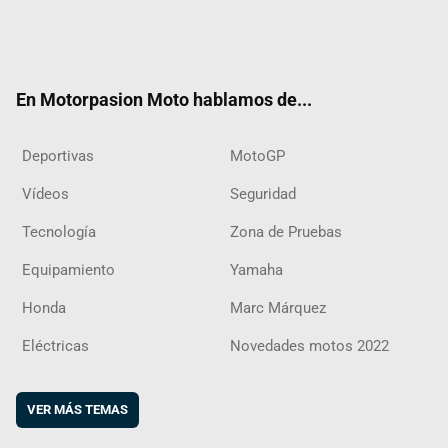
Twit
Fac
Yout
Inst
RSS
Flip
ter
ebo
ube
agra
boar
ok
m
d
En Motorpasion Moto hablamos de...
Deportivas
MotoGP
Vídeos
Seguridad
Tecnología
Zona de Pruebas
Equipamiento
Yamaha
Honda
Marc Márquez
Eléctricas
Novedades motos 2022
VER MÁS TEMAS