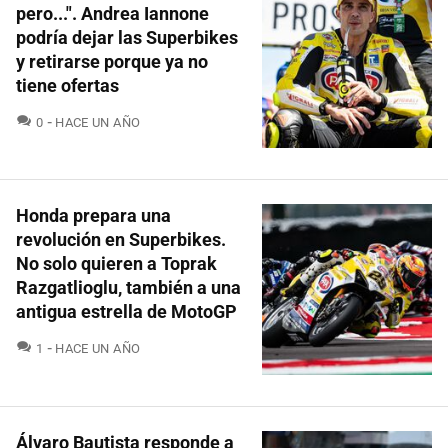
pero...". Andrea Iannone
podría dejar las Superbikes
y retirarse porque ya no
tiene ofertas
COMENTARIOS
0
HACE UN AÑO
Honda prepara una
revolución en Superbikes.
No solo quieren a Toprak
Razgatlioglu, también a una
antigua estrella de MotoGP
COMENTARIOS
1
HACE UN AÑO
Álvaro Bautista responde a