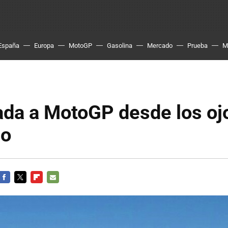
España
Europa
MotoGP
Gasolina
Mercado
Prueba
M
ada a MotoGP desde los oj
go
FACEBOOK
TWITTER
FLIPBOARD
E-
MAIL