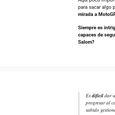
para sacar algo 
mirada a MotoGP
Siempre es intri
capaces de segui
Salom?
difícil
Es
dar u
progresar al c
sabido gestiona