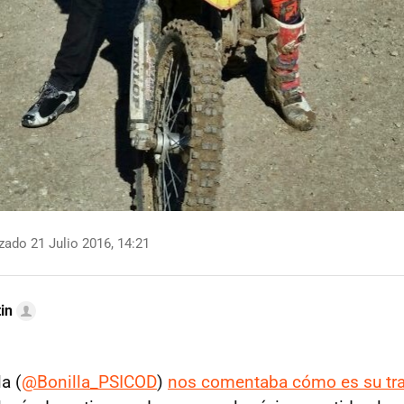
zado 21 Julio 2016, 14:21
in
a (
@Bonilla_PSICOD
)
nos comentaba cómo es su tr