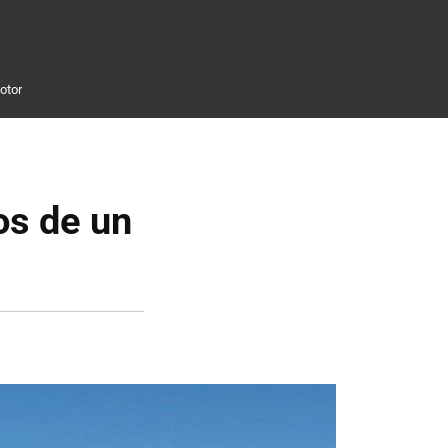
otor
os de un