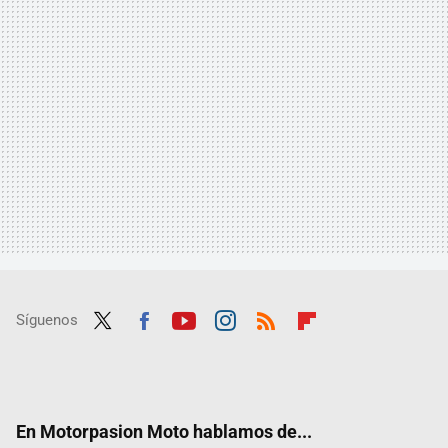
Síguenos
Twit
Fac
Yout
Inst
RSS
Flip
ter
ebo
ube
agra
boar
ok
m
d
En Motorpasion Moto hablamos de...