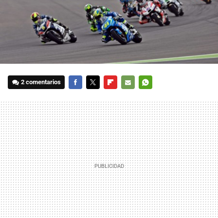
2 comentarios
FACEBOOK
TWITTER
FLIPBOARD
E-
WHATSAPP
MAIL