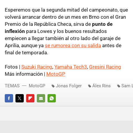
Esperemos que la segunda mitad del campeonato, que
volverá arrancar dentro de un mes en Brno con el Gran
Premio de la República Checa, sirva de
punto de
inflexión
para Lowes y los buenos resultados
empiecen a llegar también al otro lado del garaje de
Aprilia, aunque ya
se rumorea con su salida
antes de
final de temporada.
Fotos |
Suzuki Racing
,
Yamaha Tech3
,
Gresini Racing
Más información |
MotoGP
TEMAS
MotoGP
Jonas Folger
Álex Rins
Sam 
FACEBOOK
TWITTER
FLIPBOARD
E-
WHATSAPP
MAIL