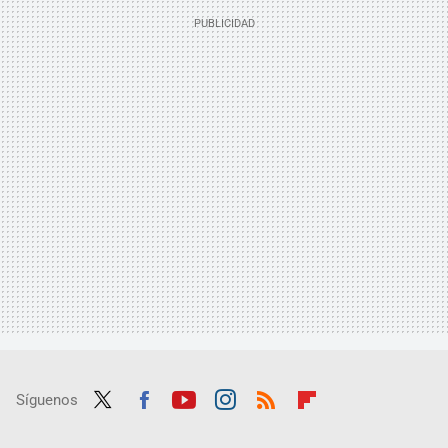
Síguenos
Twit
Fac
Yout
Inst
RSS
Flip