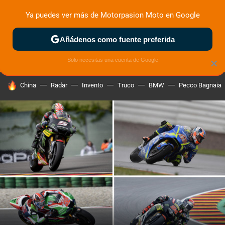
Ya puedes ver más de Motorpasion Moto en Google
ZONA DE PRUEBAS
DEPORTIVAS
MOTOS ELÉCTRICAS
Añádenos como fuente preferida
Solo necesitas una cuenta de Google
×
HOY SE HABLA DE
China
Radar
Invento
Truco
BMW
Pecco Bagnaia