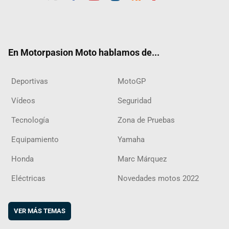
Twit
Fac
Yout
Inst
RSS
Flip
ter
ebo
ube
agra
boar
ok
m
d
En Motorpasion Moto hablamos de...
Deportivas
MotoGP
Vídeos
Seguridad
Tecnología
Zona de Pruebas
Equipamiento
Yamaha
Honda
Marc Márquez
Eléctricas
Novedades motos 2022
VER MÁS TEMAS