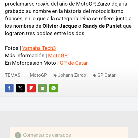
proclamarse
rookie
del año de MotoGP, Zarzo dejaría
grabado su nombre en la historia del motociclismo
francés, en lo que a la categoría reina se refiere, junto a
los nombres de
Olivier Jacque
o
Randy de Puniet
que
lograron tres podios entre los dos.
Fotos |
Yamaha Tech3
Más información |
MotoGP
En Motorpasión Moto |
GP de Catar
TEMAS
MotoGP
Johann Zarco
GP Catar
FACEBOOK
TWITTER
FLIPBOARD
E-
WHATSAPP
MAIL
Comentarios cerrados