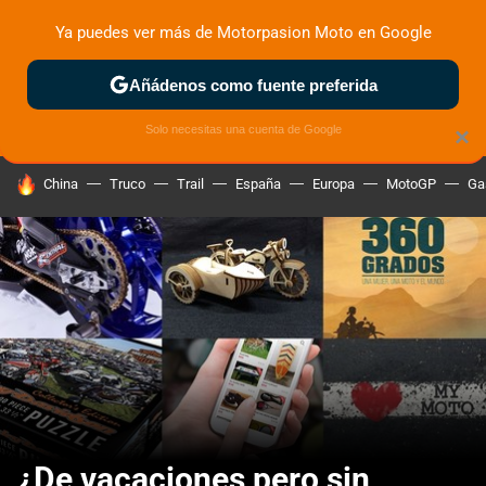
Ya puedes ver más de Motorpasion Moto en Google
ZONA DE PRUEBAS
DEPORTIVAS
MOTOS ELÉCTRICAS
Añádenos como fuente preferida
Solo necesitas una cuenta de Google
×
HOY SE HABLA DE
China
Truco
Trail
España
Europa
MotoGP
Ga
¿De vacaciones pero sin