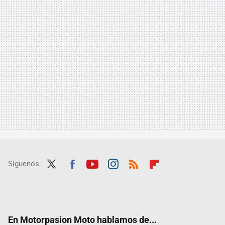
Síguenos
Twit
Fac
Yout
Inst
RSS
Flip
ter
ebo
ube
agra
boar
ok
m
d
En Motorpasion Moto hablamos de...