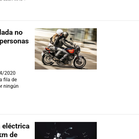
alada no
 personas
84/2020
 fila de
or ningún
 eléctrica
 km de