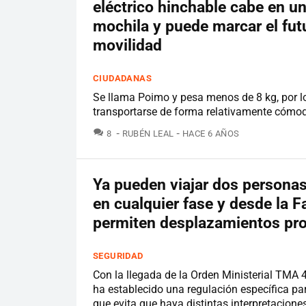
eléctrico hinchable cabe en u
mochila y puede marcar el futu
movilidad
CIUDADANAS
Se llama Poimo y pesa menos de 8 kg, por l
transportarse de forma relativamente cómo
COMENTARIOS
8
RUBÉN LEAL
HACE 6 AÑOS
Ya pueden viajar dos persona
en cualquier fase y desde la F
permiten desplazamientos pro
SEGURIDAD
Con la llegada de la Orden Ministerial TMA
ha establecido una regulación específica pa
que evita que haya distintas interpretacione