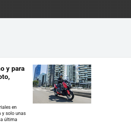
o y para
to,
riales en
 y solo unas
la última