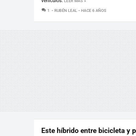
vehículos.
LEER MÁS »
COMENTARIOS
1
RUBÉN LEAL
HACE 6 AÑOS
Este híbrido entre bicicleta y 