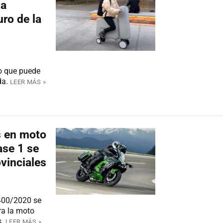
na
ro de la
o que puede
da.
LEER MÁS »
s en moto
ase 1 se
vinciales
 400/2020 se
ra la moto
s.
LEER MÁS »