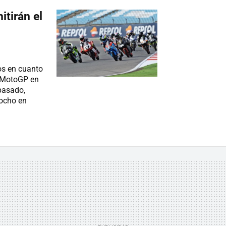
itirán el
os en cuanto
 MotoGP en
 pasado,
 ocho en