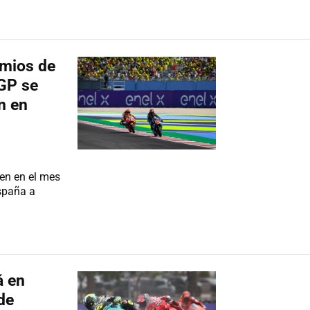
emios de
GP se
n en
en en el mes
España a
á en
de