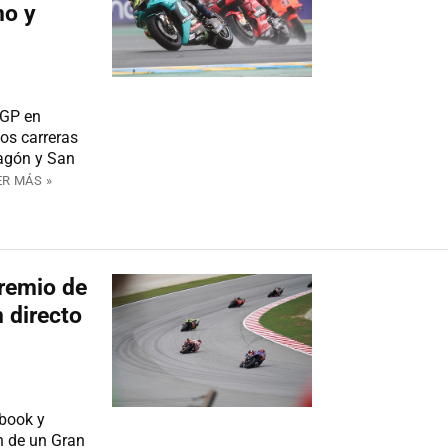
no y
oGP en
os carreras
ragón y San
ER MÁS »
Premio de
n directo
ebook y
n de un Gran