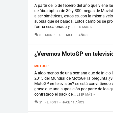
A partir del 5 de febrero del año que viene l
de fibra óptica de 30 y 300 megas de Movis
a ser simétricas, estos es, con la misma vel
subida que de bajada. Estos cambios se pro
forma escalonada y...
LEER MÁS »
COMENTARIOS
3
MORRILLU
HACE 11 AÑOS
¿Veremos MotoGP en televisi
MOTOGP
A algo menos de una semana que de inicio 
2015 del Mundial de MotoGP, la pregunta ¿
MotoGP en televisión? se está convirtiendo
grave que una suposición por parte de los 
contratado el pack de...
LEER MÁS »
COMENTARIOS
21
L.FONT
HACE 11 AÑOS