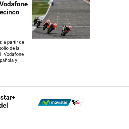
 Vodafone
lecinco
 a partir de
olio de la
 1. Vodafone
spañola y
istar+
del