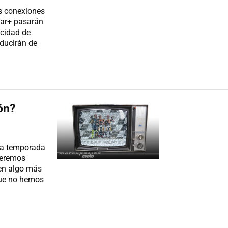
as conexiones
tar+ pasarán
ocidad de
ducirán de
ón?
la temporada
veremos
 en algo más
que no hemos