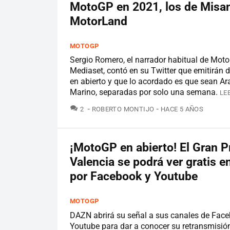
MotoGP en 2021, los de Misa
MotorLand
MOTOGP
Sergio Romero, el narrador habitual de Mot
Mediaset, contó en su Twitter que emitirán d
en abierto y que lo acordado es que sean A
Marino, separadas por solo una semana.
LE
COMENTARIOS
2
ROBERTO MONTIJO
HACE 5 AÑOS
¡MotoGP en abierto! El Gran 
Valencia se podrá ver gratis e
por Facebook y Youtube
MOTOGP
DAZN abrirá su señal a sus canales de Fac
Youtube para dar a conocer su retransmisió