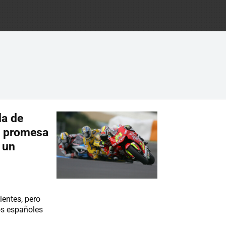
la de
n promesa
 un
ientes, pero
os españoles