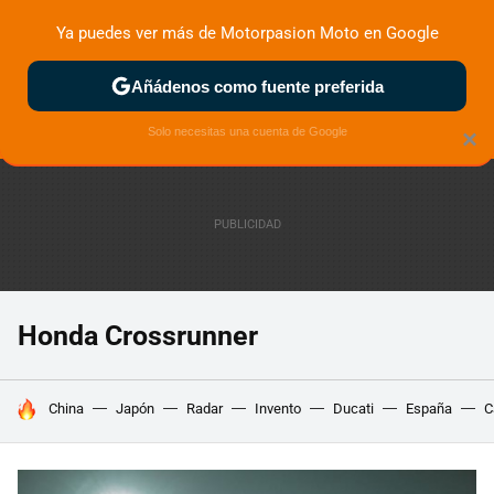
Ya puedes ver más de Motorpasion Moto en Google
ZONA DE PRUEBAS
DEPORTIVAS
MOTOS ELÉCTRICAS
Añádenos como fuente preferida
Solo necesitas una cuenta de Google
×
Honda Crossrunner
HOY SE HABLA DE
China
Japón
Radar
Invento
Ducati
España
C