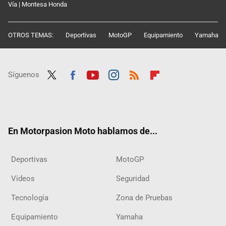
Vía | Montesa Honda
OTROS TEMAS:
Deportivas
MotoGP
Equipamiento
Yamaha
Síguenos
Twit
Fac
Yout
Inst
RSS
Flip
ter
ebo
ube
agra
boar
ok
m
d
En Motorpasion Moto hablamos de...
Deportivas
MotoGP
Vídeos
Seguridad
Tecnología
Zona de Pruebas
Equipamiento
Yamaha