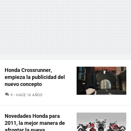
Honda Crossrunner,
empieza la publicidad del
nuevo concepto
COMENTARIOS
9
HACE 16 AÑOS
Novedades Honda para
2011, la mejor manera de
afrontar la nueva