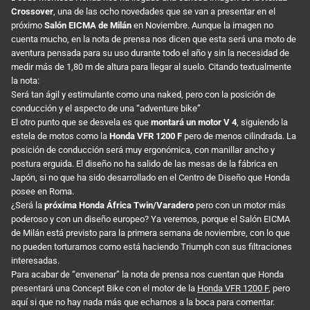
Crossover
, una de las ocho novedades que se van a presentar en el
próximo
Salón EICMA de Milán
en Noviembre. Aunque la imagen no
cuenta mucho, en la nota de prensa nos dicen que esta será una moto de
aventura pensada para su uso durante todo el año y sin la necesidad de
medir más de 1,80 m de altura para llegar al suelo. Citando textualmente
la nota:
Será tan ágil y estimulante como una naked, pero con la posición de
conducción y el aspecto de una “adventure bike”
El otro punto que se desvela es que
montará un motor V 4
, siguiendo la
estela de motos como la
Honda VFR 1200 F
pero de menos cilindrada. La
posición de conducción será muy ergonómica, con manillar ancho y
postura erguida. El diseño no ha salido de las mesas de la fábrica en
Japón, si no que ha sido desarrollado en el Centro de Diseño que Honda
posee en Roma.
¿Será la
próxima Honda África Twin/Varadero
pero con un motor más
poderoso y con un diseño europeo? Ya veremos, porque el Salón EICMA
de Milán está previsto para la primera semana de noviembre, con lo que
no pueden torturarnos como está haciendo Triumph con sus filtraciones
interesadas.
Para acabar de “envenenar” la nota de prensa nos cuentan que Honda
presentará una Concept Bike con el motor de la
Honda VFR 1200 F
, pero
aquí si que no hay nada más que echarnos a la boca para comentar.