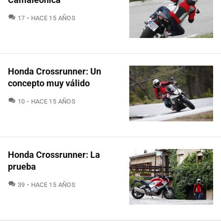
COMENTARIOS
17
HACE 15 AÑOS
Honda Crossrunner: Un
concepto muy válido
COMENTARIOS
10
HACE 15 AÑOS
Honda Crossrunner: La
prueba
COMENTARIOS
39
HACE 15 AÑOS