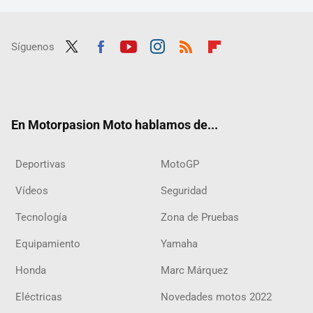
Síguenos
Twit
Fac
Yout
Inst
RSS
Flip
ter
ebo
ube
agra
boar
ok
m
d
En Motorpasion Moto hablamos de...
Deportivas
MotoGP
Vídeos
Seguridad
Tecnología
Zona de Pruebas
Equipamiento
Yamaha
Honda
Marc Márquez
Eléctricas
Novedades motos 2022