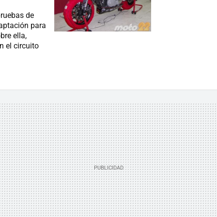
pruebas de
daptación para
re ella,
 el circuito