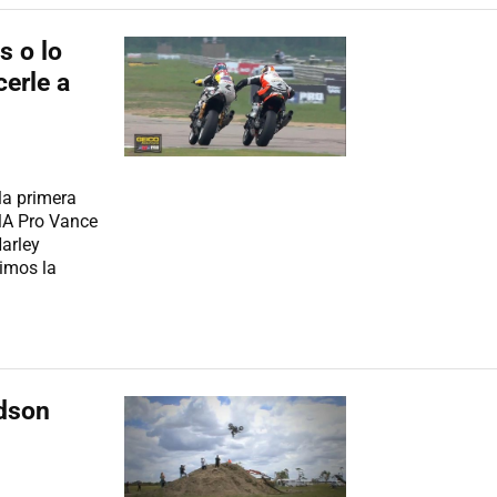
s o lo
erle a
la primera
MA Pro Vance
arley
imos la
idson