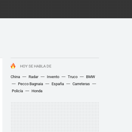
HOY SE HABLA DE
China
Radar
Invento
Truco
BMW
Pecco Bagnaia
España
Carreteras
Policía
Honda