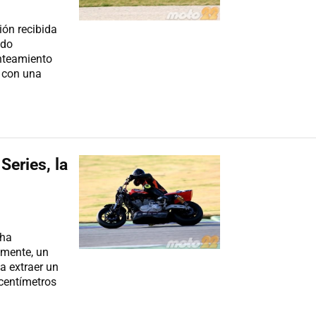
ón recibida
ido
nteamiento
 con una
eries, la
 ha
amente, un
a extraer un
 centímetros