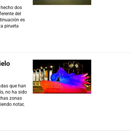
an hecho dos
ferente del
tinuación es
ta pirueta
ielo
vadas que han
s, no ha sido
uchas zonas
iendo notar,