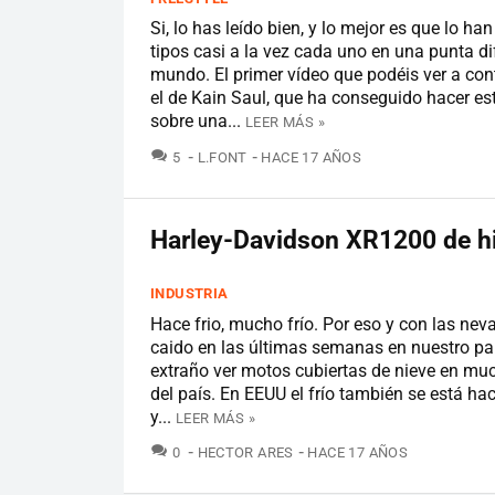
Si, lo has leído bien, y lo mejor es que lo h
tipos casi a la vez cada uno en una punta di
mundo. El primer vídeo que podéis ver a con
el de Kain Saul, que ha conseguido hacer es
sobre una...
LEER MÁS »
COMENTARIOS
5
L.FONT
HACE 17 AÑOS
Harley-Davidson XR1200 de h
INDUSTRIA
Hace frio, mucho frío. Por eso y con las ne
caido en las últimas semanas en nuestro paí
extraño ver motos cubiertas de nieve en m
del país. En EEUU el frío también se está hac
y...
LEER MÁS »
COMENTARIOS
0
HECTOR ARES
HACE 17 AÑOS