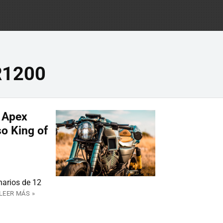
R1200
l Apex
o King of
narios de 12
LEER MÁS »