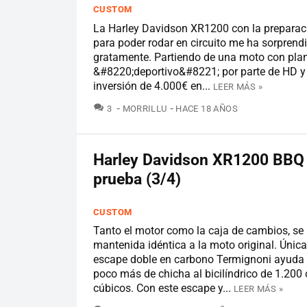
CUSTOM
La Harley Davidson XR1200 con la preparaci
para poder rodar en circuito me ha sorprend
gratamente. Partiendo de una moto con pla
&#8220;deportivo&#8221; por parte de HD y
inversión de 4.000€ en...
LEER MÁS »
COMENTARIOS
3
MORRILLU
HACE 18 AÑOS
Harley Davidson XR1200 BBQ S
prueba (3/4)
CUSTOM
Tanto el motor como la caja de cambios, se
mantenida idéntica a la moto original. Únic
escape doble en carbono Termignoni ayuda 
poco más de chicha al bicilíndrico de 1.200
cúbicos. Con este escape y...
LEER MÁS »