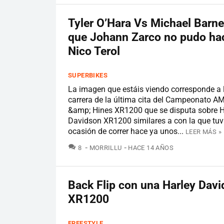
Tyler O’Hara Vs Michael Barne
que Johann Zarco no pudo hac
Nico Terol
SUPERBIKES
La imagen que estáis viendo corresponde a 
carrera de la última cita del Campeonato A
&amp; Hines XR1200 que se disputa sobre H
Davidson XR1200 similares a con la que tuv
ocasión de correr hace ya unos...
LEER MÁS »
COMENTARIOS
8
MORRILLU
HACE 14 AÑOS
Back Flip con una Harley Dav
XR1200
FREESTYLE