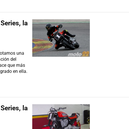
eries, la
notamos una
ación del
 hace que más
grado en ella.
eries, la