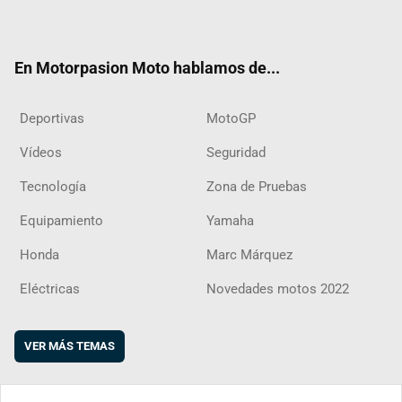
ter
ebo
ube
agra
boar
ok
m
d
En Motorpasion Moto hablamos de...
Deportivas
MotoGP
Vídeos
Seguridad
Tecnología
Zona de Pruebas
Equipamiento
Yamaha
Honda
Marc Márquez
Eléctricas
Novedades motos 2022
VER MÁS TEMAS