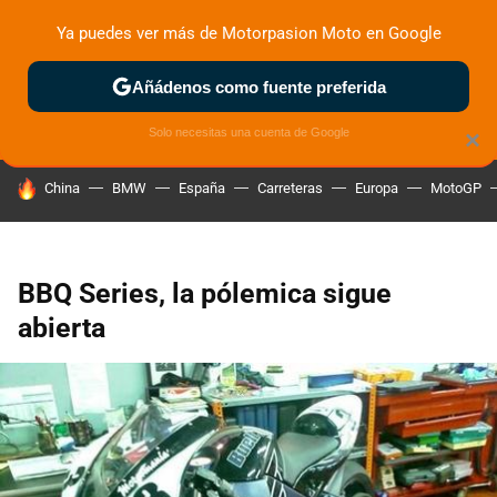
Ya puedes ver más de Motorpasion Moto en Google
ZONA DE PRUEBAS
DEPORTIVAS
MOTOS ELÉCTRICAS
Añádenos como fuente preferida
Solo necesitas una cuenta de Google
×
HOY SE HABLA DE
China
BMW
España
Carreteras
Europa
MotoGP
BBQ Series, la pólemica sigue
abierta