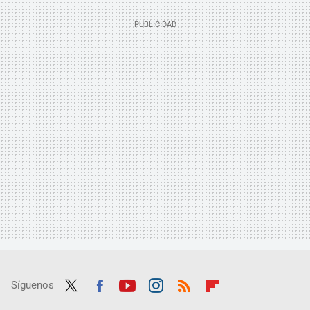
Síguenos
Twit
Fac
Yout
Inst
RSS
Flip