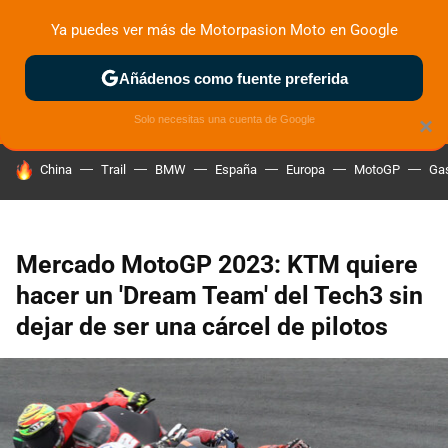
Ya puedes ver más de Motorpasion Moto en Google
ZONA DE PRUEBAS
DEPORTIVAS
MOTOS ELÉCTRICAS
Añádenos como fuente preferida
Solo necesitas una cuenta de Google
×
HOY SE HABLA DE
China
Trail
BMW
España
Europa
MotoGP
Gas
Mercado MotoGP 2023: KTM quiere
hacer un 'Dream Team' del Tech3 sin
dejar de ser una cárcel de pilotos