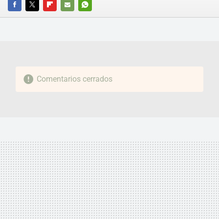
FACEBOOK
TWITTER
FLIPBOARD
E-
WHATSAPP
MAIL
Comentarios cerrados