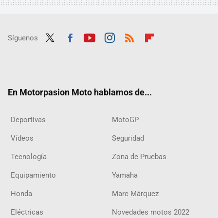
Síguenos
Twit
Fac
Yout
Inst
RSS
Flip
ter
ebo
ube
agra
boar
ok
m
d
En Motorpasion Moto hablamos de...
Deportivas
MotoGP
Vídeos
Seguridad
Tecnología
Zona de Pruebas
Equipamiento
Yamaha
Honda
Marc Márquez
Eléctricas
Novedades motos 2022