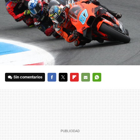
Sin comentarios
FACEBOOK
TWITTER
FLIPBOARD
E-
WHATSAPP
MAIL