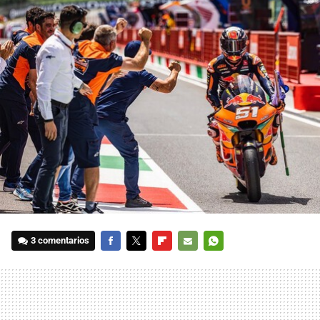
3 comentarios
FACEBOOK
TWITTER
FLIPBOARD
E-
WHATSAPP
MAIL