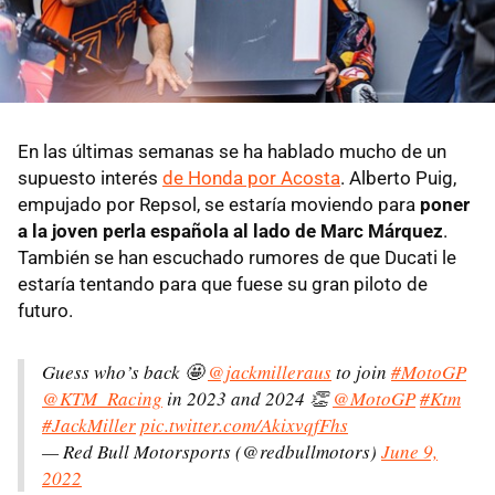
En las últimas semanas se ha hablado mucho de un
supuesto interés
de Honda por Acosta
. Alberto Puig,
empujado por Repsol, se estaría moviendo para
poner
a la joven perla española al lado de Marc Márquez
.
También se han escuchado rumores de que Ducati le
estaría tentando para que fuese su gran piloto de
futuro.
Guess who’s back 🤩
@jackmilleraus
to join
#MotoGP
@KTM_Racing
in 2023 and 2024 👏
@MotoGP
#Ktm
#JackMiller
pic.twitter.com/AkixvqfFhs
— Red Bull Motorsports (@redbullmotors)
June 9,
2022