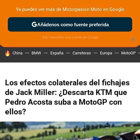
Ya puedes ver más de Motorpasion Moto en Google
ZONA DE PRUEBAS
DEPORTIVAS
MOTOS ELÉCTRICAS
Añádenos como fuente preferida
Solo necesitas una cuenta de Google
×
HOY SE HABLA DE
China
BMW
España
Carreteras
Europa
MotoGP
Los efectos colaterales del fichajes
de Jack Miller: ¿Descarta KTM que
Pedro Acosta suba a MotoGP con
ellos?