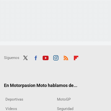
Síguenos
Twit
Fac
Yout
Inst
RSS
Flip
ter
ebo
ube
agra
boar
ok
m
d
En Motorpasion Moto hablamos de...
Deportivas
MotoGP
Vídeos
Seguridad