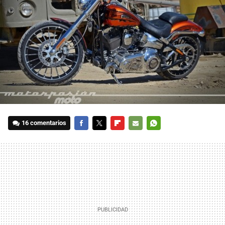
16 comentarios
FACEBOOK
TWITTER
FLIPBOARD
E-
WHATSAPP
MAIL