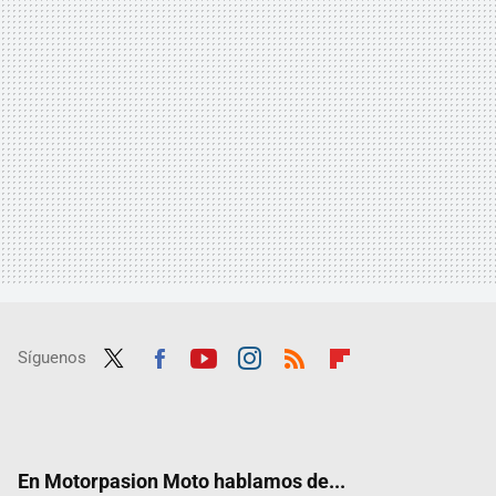
Síguenos
Twit
Fac
Yout
Inst
RSS
Flip
ter
ebo
ube
agra
boar
ok
m
d
En Motorpasion Moto hablamos de...