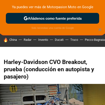
Ya puedes ver más de Motorpasion Moto en Google
ZONA DE PRUEBAS
DEPORTIVAS
MOTOS ELÉCTRICAS
Añádenos como fuente preferida
Solo necesitas una cuenta de Google
×
HOY SE HABLA DE
China
Radar
Invento
Ducati
Truco
Pecco Bagnaia
Harley-Davidson CVO Breakout,
prueba (conducción en autopista y
pasajero)