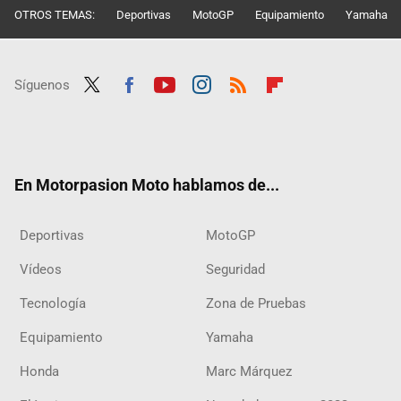
OTROS TEMAS:
Deportivas
MotoGP
Equipamiento
Yamaha
Síguenos
Twit
Fac
Yout
Inst
RSS
Flip
ter
ebo
ube
agra
boar
ok
m
d
En Motorpasion Moto hablamos de...
Deportivas
MotoGP
Vídeos
Seguridad
Tecnología
Zona de Pruebas
Equipamiento
Yamaha
Honda
Marc Márquez