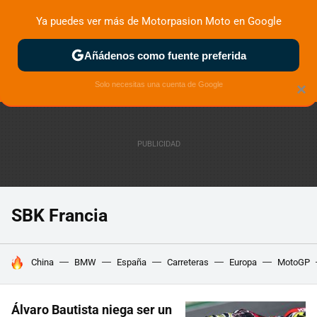
Ya puedes ver más de Motorpasion Moto en Google
ZONA DE PRUEBAS
DEPORTIVAS
MOTOS ELÉCTRICAS
Añádenos como fuente preferida
Solo necesitas una cuenta de Google
×
SBK Francia
HOY SE HABLA DE
China
BMW
España
Carreteras
Europa
MotoGP
Álvaro Bautista niega ser un