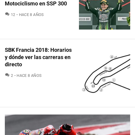
Motociclismo en SSP 300
COMENTARIOS
12
HACE 8 AÑOS
SBK Francia 2018: Horarios
y dónde ver las carreras en
directo
COMENTARIOS
2
HACE 8 AÑOS