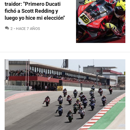
traidor: "Primero Ducati
fichó a Scott Redding y
luego yo hice mi elección"
COMENTARIOS
2
HACE 7 AÑOS