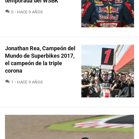
temporada del WSBK
COMENTARIOS
0
HACE 9 AÑOS
Jonathan Rea, Campeón del
Mundo de Superbikes 2017,
el campeón de la triple
corona
COMENTARIOS
1
HACE 9 AÑOS