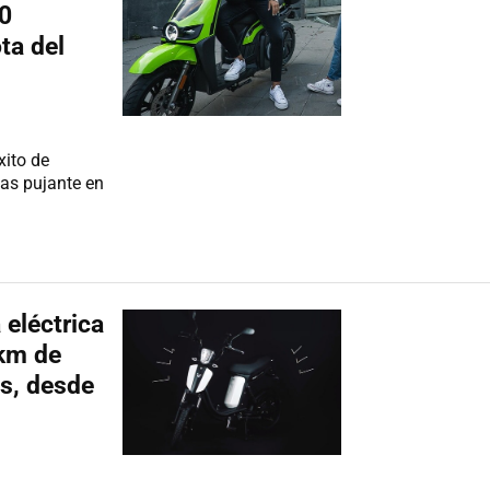
0
ta del
xito de
mas pujante en
 eléctrica
 km de
s, desde