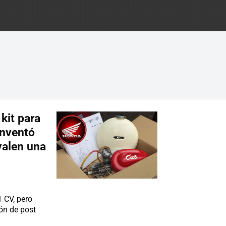
kit para
inventó
valen una
 CV, pero
ón de post