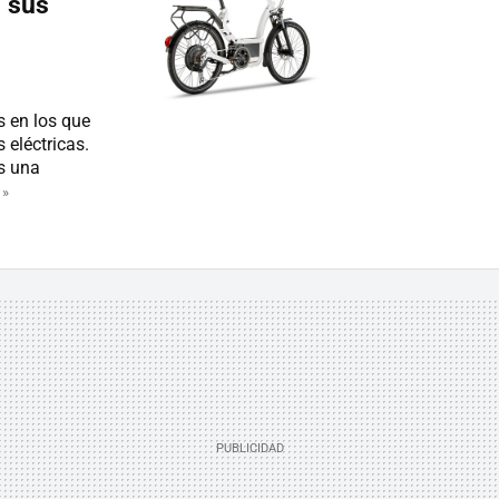
 sus
 en los que
 eléctricas.
es una
 »