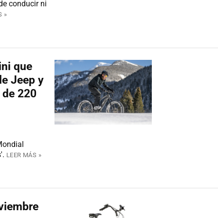
de conducir ni
 »
ini que
de Jeep y
 de 220
Mondial
'.
LEER MÁS »
oviembre