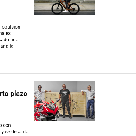
propulsión
onales
acado una
ar a la
rto plazo
ro con
s y se decanta