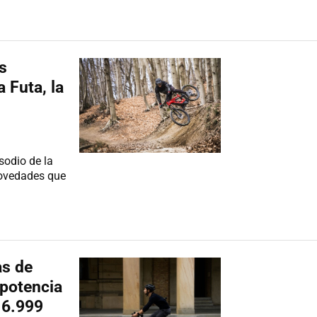
s
a Futa, la
sodio de la
novedades que
as de
potencia
 6.999