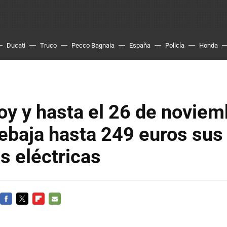
Ducati
Truco
Pecco Bagnaia
España
Policía
Honda
y y hasta el 26 de noviem
ebaja hasta 249 euros sus
as eléctricas
FACEBOOK
TWITTER
FLIPBOARD
E-
MAIL