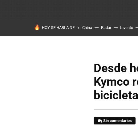
HOY SE HABLA DE
China
Radar
Invento
Desde ho
Kymco r
biciclet
Sin comentarios