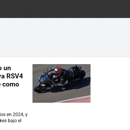
o un
va RSV4
e como
dos en 2024, y
kes bajo el