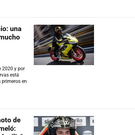
cio: una
 mucho
e 2020 y por
rvas está
s primeros en
moto de
meló: