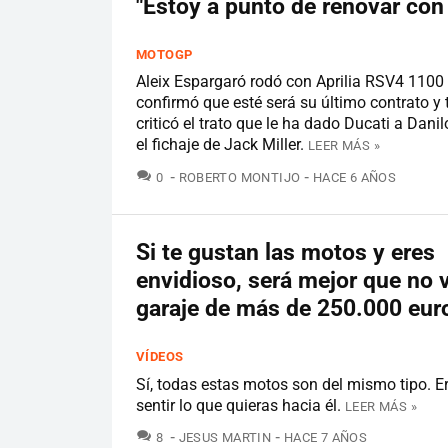
"Estoy a punto de renovar con 
MOTOGP
Aleix Espargaró rodó con Aprilia RSV4 1100 
confirmó que esté será su último contrato y
criticó el trato que le ha dado Ducati a Dani
el fichaje de Jack Miller.
LEER MÁS »
COMENTARIOS
0
ROBERTO MONTIJO
HACE 6 AÑOS
Si te gustan las motos y eres
envidioso, será mejor que no 
garaje de más de 250.000 eur
VÍDEOS
Sí, todas estas motos son del mismo tipo. Er
sentir lo que quieras hacia él.
LEER MÁS »
COMENTARIOS
8
JESUS MARTIN
HACE 7 AÑOS