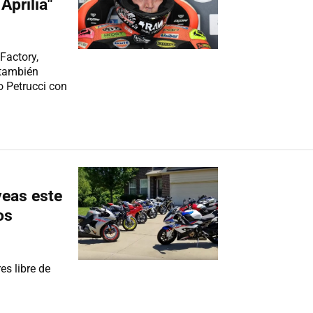
Aprilia"
Factory,
 también
lo Petrucci con
veas este
os
es libre de