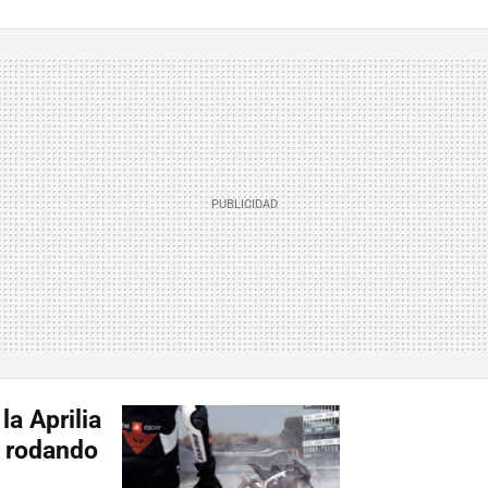
la Aprilia
 rodando