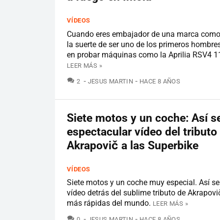
VÍDEOS
Cuando eres embajador de una marca como A
la suerte de ser uno de los primeros hombres 
en probar máquinas como la Aprilia RSV4 1
LEER MÁS »
COMENTARIOS
2
JESUS MARTIN
HACE 8 AÑOS
Siete motos y un coche: Así se
espectacular vídeo del tributo
Akrapovič a las Superbike
VÍDEOS
Siete motos y un coche muy especial. Así se
vídeo detrás del sublime tributo de Akrapovi
más rápidas del mundo.
LEER MÁS »
COMENTARIOS
0
JESUS MARTIN
HACE 8 AÑOS