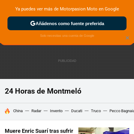
Ya puedes ver más de Motorpasion Moto en Google
ZONA DE PRUEBAS
DEPORTIVAS
MOTOS ELÉCTRICAS
Añádenos como fuente preferida
Solo necesitas una cuenta de Google
×
24 Horas de Montmeló
HOY SE HABLA DE
China
Radar
Invento
Ducati
Truco
Pecco Bagnai
Muere Enric Suarí tras sufrir