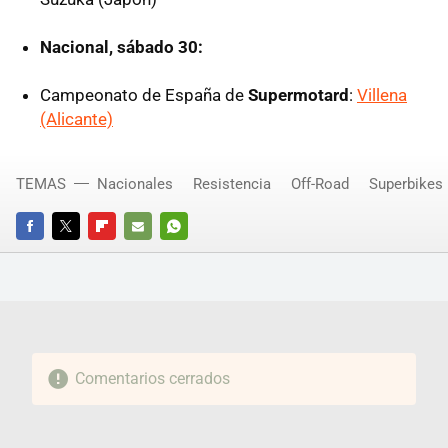
Nacional, sábado 30:
Campeonato de España de
Supermotard
:
Villena
(Alicante)
TEMAS
Nacionales
Resistencia
Off-Road
Superbikes
FACEBOOK
TWITTER
FLIPBOARD
E-
WHATSAPP
MAIL
Comentarios cerrados