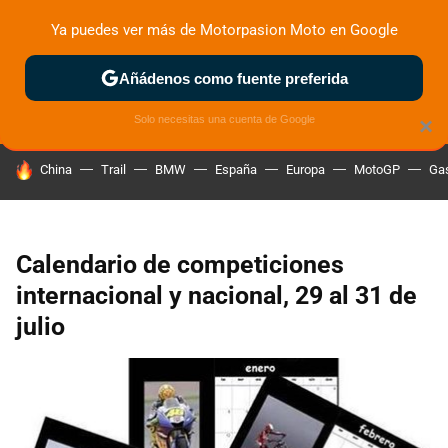
Ya puedes ver más de Motorpasion Moto en Google
ZONA DE PRUEBAS
DEPORTIVAS
MOTOS ELÉCTRICAS
Añádenos como fuente preferida
Solo necesitas una cuenta de Google
×
HOY SE HABLA DE
China
Trail
BMW
España
Europa
MotoGP
Gas
Calendario de competiciones
internacional y nacional, 29 al 31 de
julio