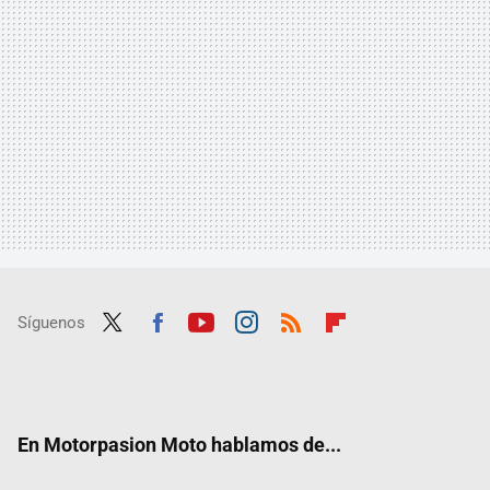
Síguenos
Twit
Fac
Yout
Inst
RSS
Flip
ter
ebo
ube
agra
boar
ok
m
d
En Motorpasion Moto hablamos de...