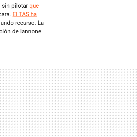
s
sin pilotar
que
 cara.
El TAS ha
egundo recurso. La
nción de Iannone