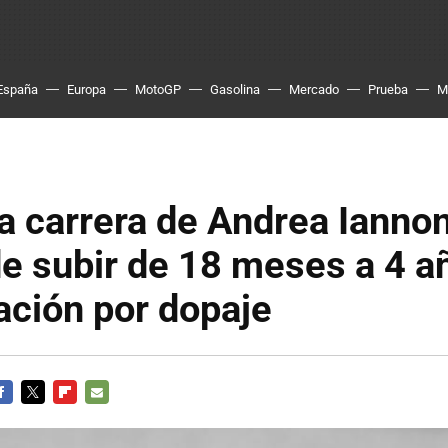
España
Europa
MotoGP
Gasolina
Mercado
Prueba
M
la carrera de Andrea Iannon
e subir de 18 meses a 4 a
tación por dopaje
ACEBOOK
TWITTER
FLIPBOARD
E-
MAIL