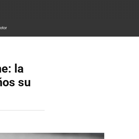
otor
e: la
ños su