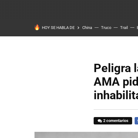
HOY SE HABLA DE
China
Truco
Trail
Peligra 
AMA pid
inhabili
2 comentarios
F