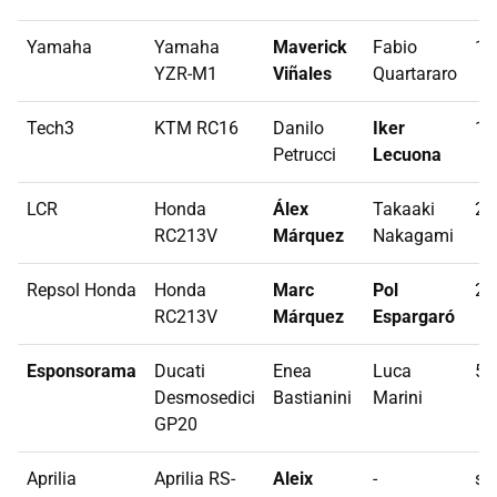
Yamaha
Yamaha
Maverick
Fabio
15
YZR-M1
Viñales
Quartararo
Tech3
KTM RC16
Danilo
Iker
12
Petrucci
Lecuona
LCR
Honda
Álex
Takaaki
20
RC213V
Márquez
Nakagami
Repsol Honda
Honda
Marc
Pol
22
RC213V
Márquez
Espargaró
Esponsorama
Ducati
Enea
Luca
5 
Desmosedici
Bastianini
Marini
GP20
Aprilia
Aprilia RS-
Aleix
-
si