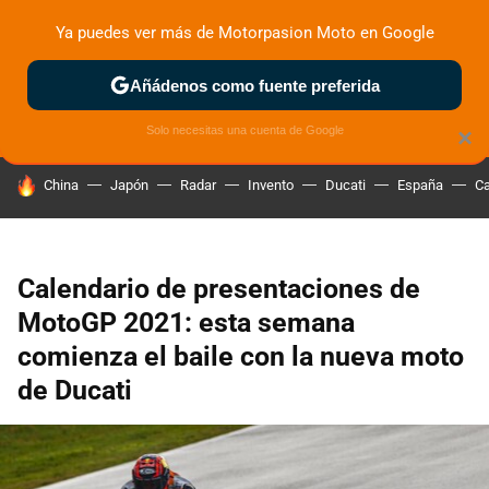
Ya puedes ver más de Motorpasion Moto en Google
ZONA DE PRUEBAS
DEPORTIVAS
MOTOS ELÉCTRICAS
Añádenos como fuente preferida
Solo necesitas una cuenta de Google
×
HOY SE HABLA DE
China
Japón
Radar
Invento
Ducati
España
Ca
Calendario de presentaciones de
MotoGP 2021: esta semana
comienza el baile con la nueva moto
de Ducati