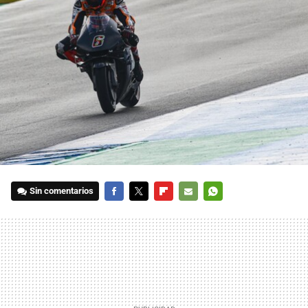
Sin comentarios
FACEBOOK
TWITTER
FLIPBOARD
E-
WHATSAPP
MAIL