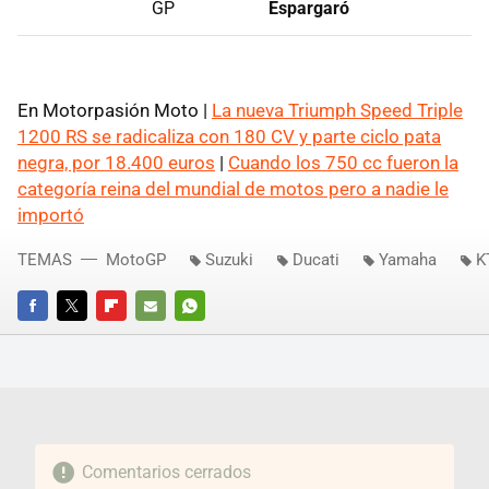
GP
Espargaró
En Motorpasión Moto |
La nueva Triumph Speed Triple
1200 RS se radicaliza con 180 CV y parte ciclo pata
negra, por 18.400 euros
|
Cuando los 750 cc fueron la
categoría reina del mundial de motos pero a nadie le
importó
TEMAS
MotoGP
Suzuki
Ducati
Yamaha
K
FACEBOOK
TWITTER
FLIPBOARD
E-
WHATSAPP
MAIL
Comentarios cerrados