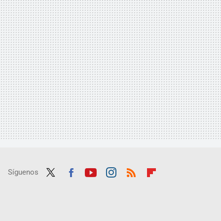
Síguenos
Twit
Fac
Yout
Inst
RSS
Flip
ter
ebo
ube
agra
boar
ok
m
d