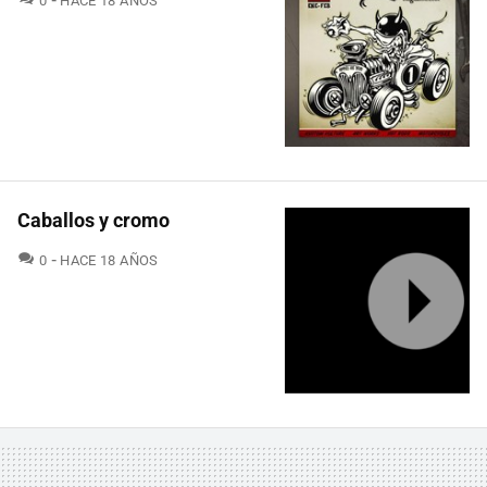
0
HACE 18 AÑOS
Caballos y cromo
COMENTARIOS
0
HACE 18 AÑOS