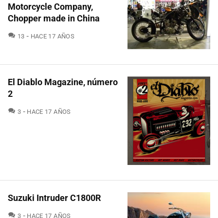
Motorcycle Company,
Chopper made in China
COMENTARIOS
13
HACE 17 AÑOS
El Diablo Magazine, número
2
COMENTARIOS
3
HACE 17 AÑOS
Suzuki Intruder C1800R
COMENTARIOS
3
HACE 17 AÑOS