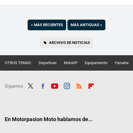
«
MÁS RECIENTES
MÁS ANTIGUAS
»
ARCHIVO DE NOTICIAS
OTROS TEMAS:
Deportivas
MotoGP
Equipamiento
Yamaha
Síguenos
Twit
Fac
Yout
Inst
RSS
Flip
ter
ebo
ube
agra
boar
ok
m
d
En Motorpasion Moto hablamos de...