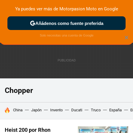
Ya puedes ver más de Motorpasion Moto en Google
ZONA DE PRUEBAS
DEPORTIVAS
MOTOS ELÉCTRICAS
Añádenos como fuente preferida
Solo necesitas una cuenta de Google
×
Chopper
HOY SE HABLA DE
China
Japón
Invento
Ducati
Truco
España
E
Heist 200 por Rhon