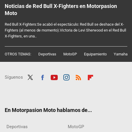
Noticias de Red Bull X-Fighters en Motorpasion
Moto
Red Bull X-Fighters:Se acabó el espectáculo: Red Bull se deshace del X-
Fighters (al menos de momento).Victoria de Levi Sherwood en el Red Bull
X-Fighters, en una..
OTROS TEMAS:
Deportivas
MotoGP
Equipamiento
Yamaha
Síguenos
Twit
Fac
Yout
Inst
RSS
Flip
ter
ebo
ube
agra
boar
ok
m
d
En Motorpasion Moto hablamos de...
Deportivas
MotoGP