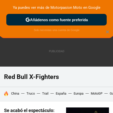
Ya puedes ver más de Motorpasion Moto en Google
ZONA DE PRUEBAS
DEPORTIVAS
MOTOS ELÉCTRICAS
Añádenos como fuente preferida
Solo necesitas una cuenta de Google
×
Red Bull X-Fighters
HOY SE HABLA DE
China
Truco
Trail
España
Europa
MotoGP
Ga
Se acabó el espectáculo: