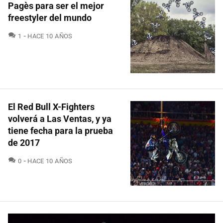
Pagès para ser el mejor
freestyler del mundo
COMENTARIOS
1
HACE 10 AÑOS
El Red Bull X-Fighters
volverá a Las Ventas, y ya
tiene fecha para la prueba
de 2017
COMENTARIOS
0
HACE 10 AÑOS