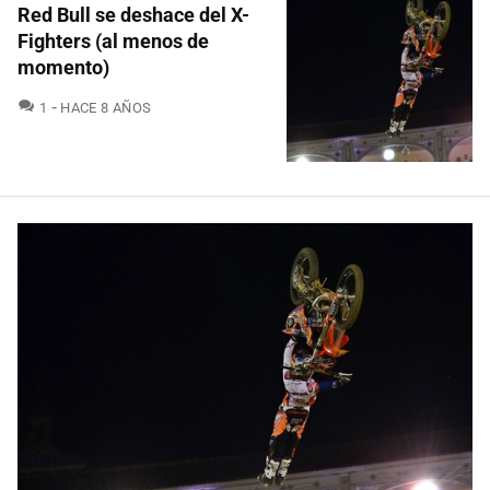
Red Bull se deshace del X-
Fighters (al menos de
momento)
COMENTARIOS
1
HACE 8 AÑOS