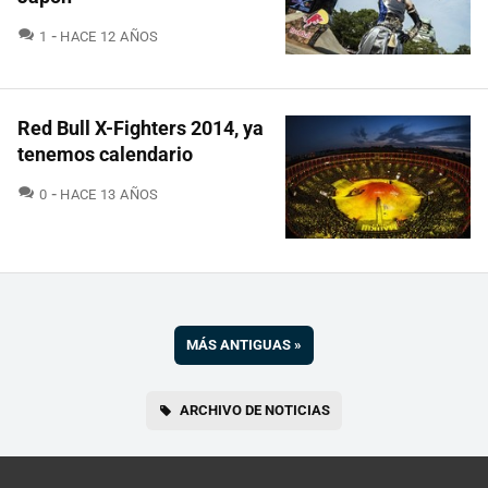
COMENTARIOS
1
HACE 12 AÑOS
Red Bull X-Fighters 2014, ya
tenemos calendario
COMENTARIOS
0
HACE 13 AÑOS
MÁS ANTIGUAS
»
ARCHIVO DE NOTICIAS