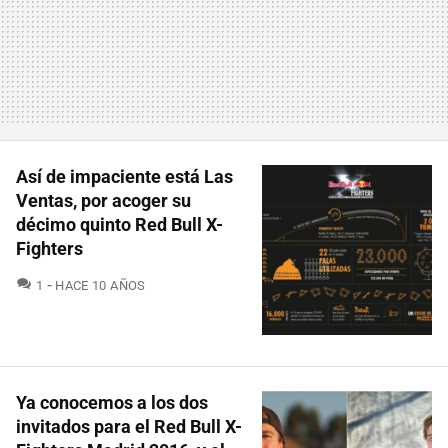
Así de impaciente está Las
Ventas, por acoger su
décimo quinto Red Bull X-
Fighters
COMENTARIOS
1
HACE 10 AÑOS
Ya conocemos a los dos
invitados para el Red Bull X-