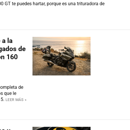
 GT te puedes hartar, porque es una trituradora de
a la
gados de
on 160
completa de
s que le
 5.
LEER MÁS »