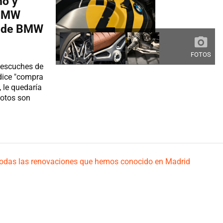
no y
 BMW
l de BMW
FOTOS
 escuches de
dice "compra
, le quedaría
motos son