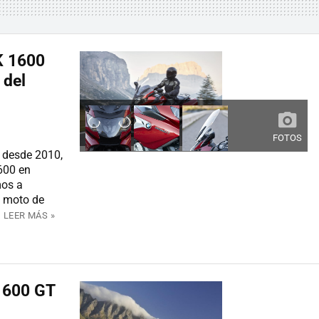
K 1600
 del
FOTOS
 desde 2010,
600 en
mos a
n moto de
.
LEER MÁS »
1600 GT