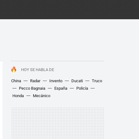
HOY SE HABLA DE
China
Radar
Invento
Ducati
Truco
Pecco Bagnaia
España
Policía
Honda
Mecánico