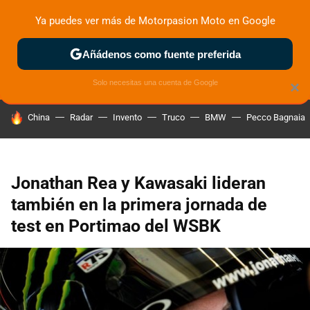
Ya puedes ver más de Motorpasion Moto en Google
ZONA DE PRUEBAS
DEPORTIVAS
MOTOS ELÉCTRICAS
Añádenos como fuente preferida
Solo necesitas una cuenta de Google
×
HOY SE HABLA DE
China
Radar
Invento
Truco
BMW
Pecco Bagnaia
Jonathan Rea y Kawasaki lideran
también en la primera jornada de
test en Portimao del WSBK