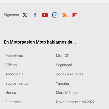
Síguenos
Twit
Fac
Yout
Inst
RSS
Flip
ter
ebo
ube
agra
boar
ok
m
d
En Motorpasion Moto hablamos de...
Deportivas
MotoGP
Vídeos
Seguridad
Tecnología
Zona de Pruebas
Equipamiento
Yamaha
Honda
Marc Márquez
Eléctricas
Novedades motos 2022