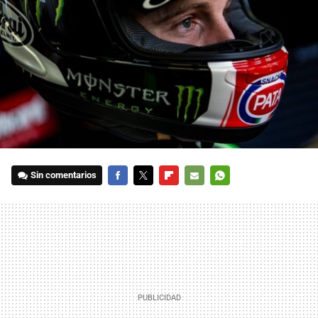
Sin comentarios
FACEBOOK
TWITTER
FLIPBOARD
E-
WHATSAPP
MAIL