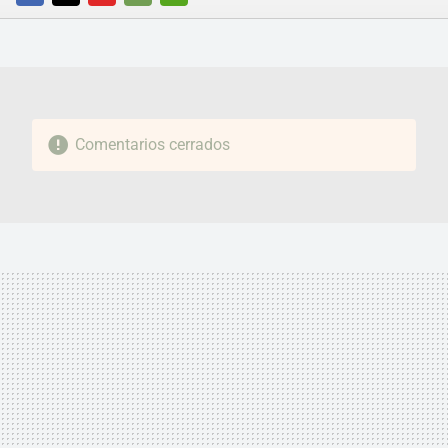
FACEBOOK
TWITTER
FLIPBOARD
E-
WHATSAPP
MAIL
Comentarios cerrados