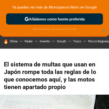
Ya puedes ver más de Motorpasion Moto en Google
ZONA DE PRUEBAS
DEPORTIVAS
MOTOS ELÉCTRICAS
Añádenos como fuente preferida
Solo necesitas una cuenta de Google
×
HOY SE HABLA DE
China
Radar
Invento
Ducati
Truco
Pecco Bagnaia
El sistema de multas que usan en
Japón rompe toda las reglas de lo
que conocemos aquí, y las motos
tienen apartado propio