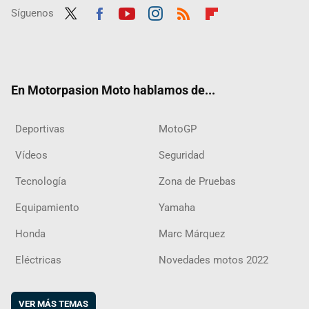
Síguenos
Twit
Fac
Yout
Inst
RSS
Flip
ter
ebo
ube
agra
boar
ok
m
d
En Motorpasion Moto hablamos de...
Deportivas
MotoGP
Vídeos
Seguridad
Tecnología
Zona de Pruebas
Equipamiento
Yamaha
Honda
Marc Márquez
Eléctricas
Novedades motos 2022
VER MÁS TEMAS