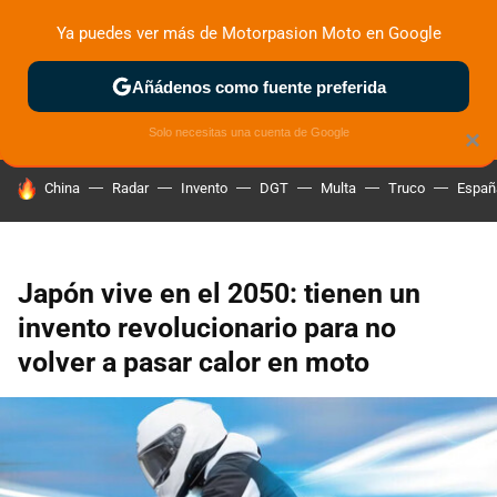
Ya puedes ver más de Motorpasion Moto en Google
ZONA DE PRUEBAS
DEPORTIVAS
MOTOS ELÉCTRICAS
Añádenos como fuente preferida
Solo necesitas una cuenta de Google
×
HOY SE HABLA DE
China
Radar
Invento
DGT
Multa
Truco
Españ
Japón vive en el 2050: tienen un
invento revolucionario para no
volver a pasar calor en moto