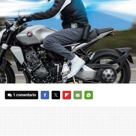
1 comentario
FACEBOOK
TWITTER
FLIPBOARD
E-
WHATSAPP
MAIL