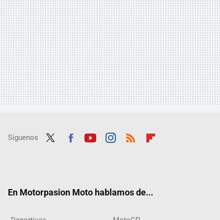
Síguenos
Twit
Fac
Yout
Inst
RSS
Flip
ter
ebo
ube
agra
boar
ok
m
d
En Motorpasion Moto hablamos de...
Deportivas
MotoGP