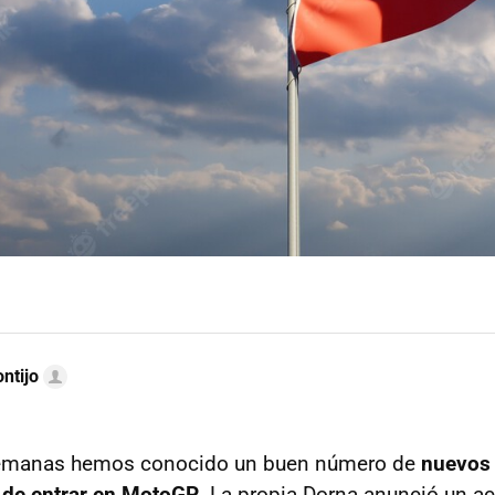
ntijo
semanas hemos conocido un buen número de
nuevos 
 de entrar en MotoGP
. La propia Dorna anunció un a