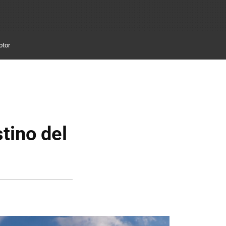
otor
stino del