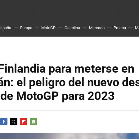
España
Europa
MotoGP
Gasolina
Mercado
Prueba
M
 Finlandia para meterse en
án: el peligro del nuevo de
 de MotoGP para 2023
FACEBOOK
TWITTER
FLIPBOARD
E-
MAIL