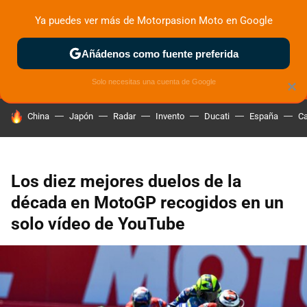
Ya puedes ver más de Motorpasion Moto en Google
MENÚ
NUEVO
Añádenos como fuente preferida
ZONA DE PRUEBAS
DEPORTIVAS
MOTOS ELÉCTRICAS
Solo necesitas una cuenta de Google
×
HOY SE HABLA DE
China
Japón
Radar
Invento
Ducati
España
Ca
Los diez mejores duelos de la
década en MotoGP recogidos en un
solo vídeo de YouTube