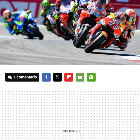
1 comentario
FACEBOOK
TWITTER
FLIPBOARD
E-
WHATSAPP
MAIL