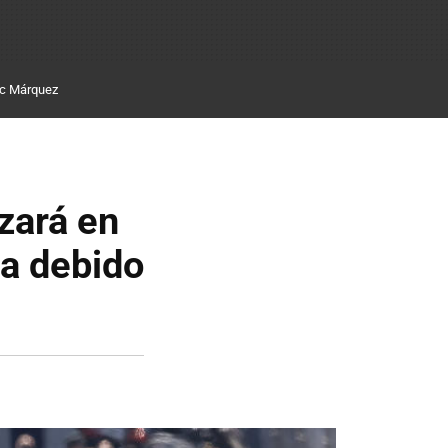
c Márquez
zará en
ña debido