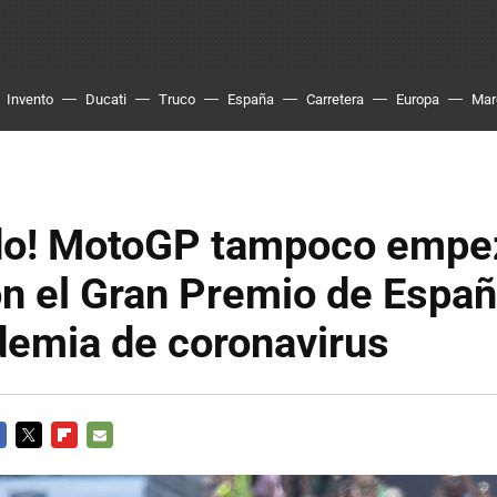
Invento
Ducati
Truco
España
Carretera
Europa
Mar
do! MotoGP tampoco empe
n el Gran Premio de Espa
demia de coronavirus
CEBOOK
TWITTER
FLIPBOARD
E-
MAIL