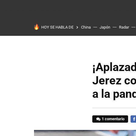
HOY SE HABLA DE
China
Japón
Radar
¡Aplaza
Jerez co
a la pan
1 comentario
FA