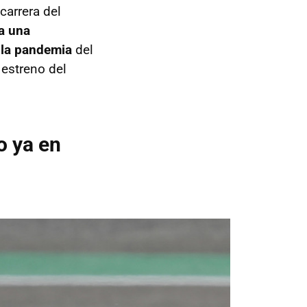
carrera del
a una
 la pandemia
del
 estreno del
o ya en