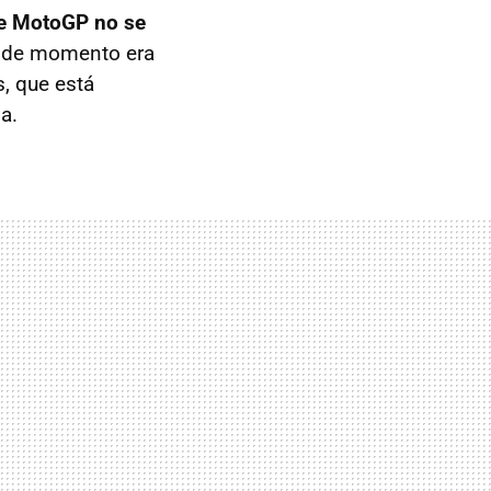
de MotoGP no se
e de momento era
s, que está
a.