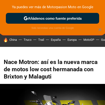
Ya puedes ver más de Motorpasion Moto en Google
ZONA DE PRUEBAS
DEPORTIVAS
MOTOS ELÉCTRICAS
Añádenos como fuente preferida
Solo necesitas una cuenta de Google
×
HOY SE HABLA DE
China
Truco
Trail
España
Europa
MotoGP
Ga
Nace Motron: así es la nueva marca
de motos low cost hermanada con
Brixton y Malaguti