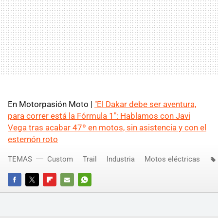
En Motorpasión Moto |
"El Dakar debe ser aventura,
para correr está la Fórmula 1": Hablamos con Javi
Vega tras acabar 47º en motos, sin asistencia y con el
esternón roto
TEMAS
Custom
Trail
Industria
Motos eléctricas
FACEBOOK
TWITTER
FLIPBOARD
E-
WHATSAPP
MAIL