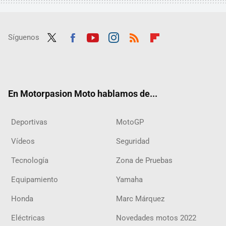
Síguenos
Twit
Fac
Yout
Inst
RSS
Flip
ter
ebo
ube
agra
boar
ok
m
d
En Motorpasion Moto hablamos de...
Deportivas
MotoGP
Vídeos
Seguridad
Tecnología
Zona de Pruebas
Equipamiento
Yamaha
Honda
Marc Márquez
Eléctricas
Novedades motos 2022