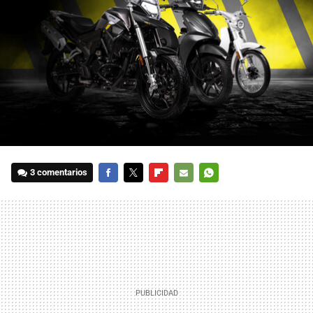
3 comentarios
FACEBOOK
TWITTER
FLIPBOARD
E-
WHATSAPP
MAIL