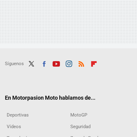
Síguenos
Twit
Fac
Yout
Inst
RSS
Flip
ter
ebo
ube
agra
boar
ok
m
d
En Motorpasion Moto hablamos de...
Deportivas
MotoGP
Vídeos
Seguridad