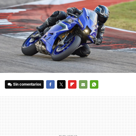
Sin comentarios
FACEBOOK
TWITTER
FLIPBOARD
E-
WHATSAPP
MAIL