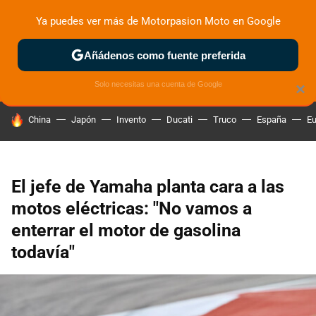
Ya puedes ver más de Motorpasion Moto en Google
ZONA DE PRUEBAS
DEPORTIVAS
MOTOS ELÉCTRICAS
Añádenos como fuente preferida
Solo necesitas una cuenta de Google
×
HOY SE HABLA DE
China
Japón
Invento
Ducati
Truco
España
Eu
El jefe de Yamaha planta cara a las
motos eléctricas: "No vamos a
enterrar el motor de gasolina
todavía"