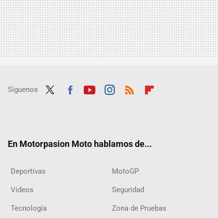
Síguenos
Twit
Fac
Yout
Inst
RSS
Flip
ter
ebo
ube
agra
boar
ok
m
d
En Motorpasion Moto hablamos de...
Deportivas
MotoGP
Vídeos
Seguridad
Tecnología
Zona de Pruebas