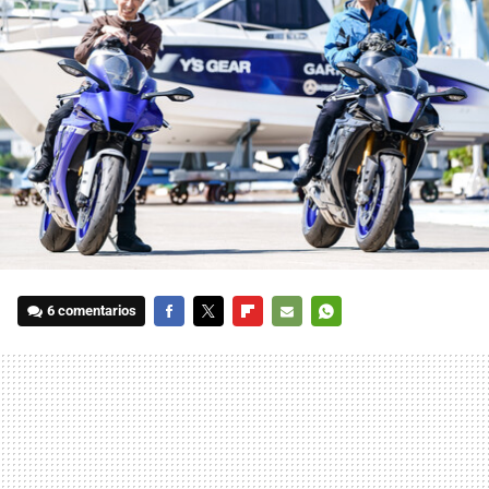
6 comentarios
FACEBOOK
TWITTER
FLIPBOARD
E-
WHATSAPP
MAIL