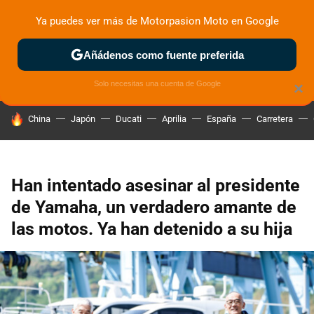
Ya puedes ver más de Motorpasion Moto en Google
ZONA DE PRUEBAS
DEPORTIVAS
MOTOS ELÉCTRICAS
Añádenos como fuente preferida
Solo necesitas una cuenta de Google
×
HOY SE HABLA DE
China
Japón
Ducati
Aprilia
España
Carretera
Han intentado asesinar al presidente
de Yamaha, un verdadero amante de
las motos. Ya han detenido a su hija