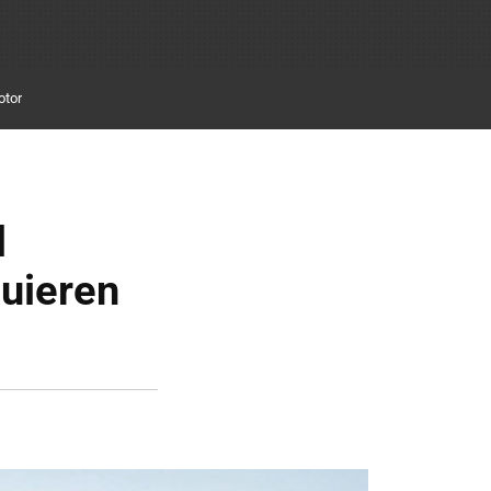
otor
l
quieren