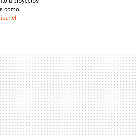
anto a proyectos
cas como
icar el