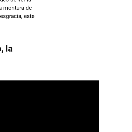
na montura de
desgracia, este
, la