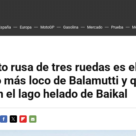
España
Europa
MotoGP
Gasolina
Mercado
Prueba
M
o rusa de tres ruedas es e
 más loco de Balamutti y 
n el lago helado de Baikal
FACEBOOK
TWITTER
FLIPBOARD
E-
MAIL