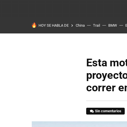
HOY SE HABLA DE
China
Trail
BMW
Esta mot
proyecto
correr e
Sin comentarios