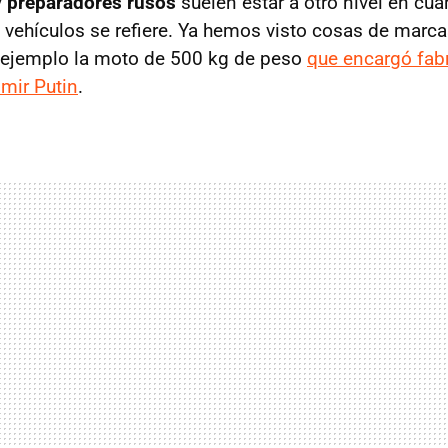
y
preparadores rusos
suelen estar a otro nivel en cu
 vehículos se refiere. Ya hemos visto cosas de mar
r ejemplo la moto de 500 kg de peso
que encargó fabr
mir Putin
.